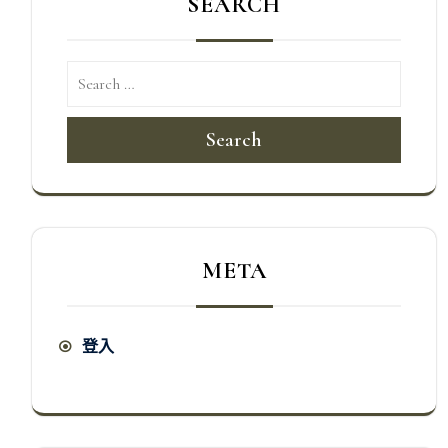
SEARCH
Search
META
登入