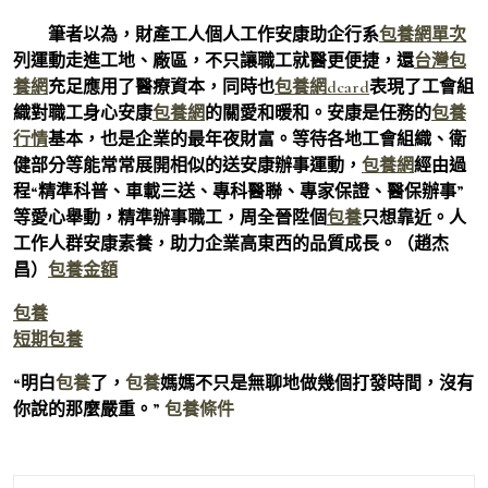
筆者以為，財產工人個人工作安康助企行系
包養網單次
列運動走進工地、廠區，不只讓職工就醫更便捷，還
台灣包
養網
充足應用了醫療資本，同時也
包養網dcard
表現了工會組
織對職工身心安康
包養網
的關愛和暖和。安康是任務的
包養
行情
基本，也是企業的最年夜財富。等待各地工會組織、衛
健部分等能常常展開相似的送安康辦事運動，
包養網
經由過
程“精準科普、車載三送、專科醫聯、專家保證、醫保辦事”
等愛心舉動，精準辦事職工，周全晉陞個
包養
只想靠近。人
工作人群安康素養，助力企業高東西的品質成長。（
趙杰
昌）
包養金額
包養
短期包養
“明白
包養
了，
包養
媽媽不只是無聊地做幾個打發時間，沒有
你說的那麼嚴重。”
包養條件