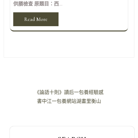
供膳檢查 原題目：西...
Read More
文
《論語十則》讀后一包養經驗感
章
書中江一包養網站湖畫里衡山
導
覽