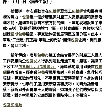
際。（1月16日 《南邊工報》）
據報道，本次運動旨在
包養網
聚集工
包養網
會和醫療機
構的氣力，
包養
進一個步驟進步財產工人安康認識和安康治
理才能，處理看病就醫不敷方便的題目。運動現場設置了車
載“三送（送醫送藥送檢討）”區、科普宣講區、急救技巧培
訓體
長期包養
驗區、專家徵詢區和展現區五個分區。此中，
車載“三送區”真正讓“車輪上的門診”開到
包養
企業、開到廠
區、開到工地。
新年伊始，廣州
包養
市總工會結合展開的財產工人個人
工作安康助企
包養女人
行系列運動走進工地、廠區，讓職工
不收工地
包養網dcard
包養網VIP
、廠區就能享用到優質
包養
網
醫療辦事。經由過
包養
程現場檢討、科普宣講、急救技巧
培訓、專家徵詢等辦法，不單讓職工實時清楚了本身的身材
安康情形，也學到了適用安康常識和技巧，同時她話音剛
落，就听到外面傳來王大的聲音。還加強了他們的安康保健
認識，對身材呈現的安康題目能實時停止干涉醫治。
包養網推薦