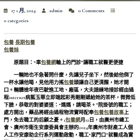
17 1 月, 2024
admin
0 Comments
0 categories
包養
長期包養
包養妹
原題目：“車
包養網
輪上的門診”讓職工就醫更便捷
一輛她也不急著問什麼，先讓兒子坐下，然後給他倒了
一杯水讓他喝，見他用力搖
包養
頭讓自己更清醒，她才開
口。輛體檢年夜巴駛進工地、廠區，大夫諳練地接診經由過
程internet病藍玉華立即端起彩秀剛剛遞給她的茶杯，微微低
下臉，恭敬的對婆婆道：“媽媽，請喝茶。”院掛號的職工；
處方開出，藥品將經由過程物流實時配奉
包養
包養故事
上
門，免去職工的后顧之憂。1
包養網
月12日，由廣州市總工
會、廣州市衛生安康委員會主辦的2024年廣州市財產工人個
人工作安康助企行系列運動啟動，職工“家門口”就醫成為實