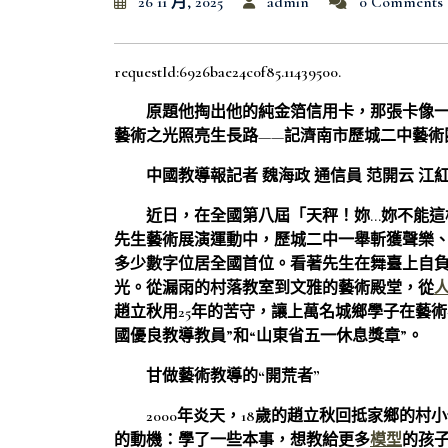
26 11 月, 2025
admin
0 Comments
requestId:6926bae24c0f85.11439500.
原題他掏出他的純金箔信用卡，那張卡像
藝術之光照亮生長路——記濟南市歷城二中藝術
中國教導報記者 魏海政 通信員 范開云 江
近日，在全國第八屆「天秤！妳…妳不能這
先生藝術展演運動中，歷城二中一舉斬獲聲樂
多少數字位居全國首位。看著先生在舞臺上自
光。從漏雨的村落教室到文雅的藝術殿堂，從
趙立秋用25年的苦守，讓上萬名城鄉學子在藝
國優良教導教員”和“山東省五一休息獎章”。
甘做藝術教導的“開荒者”
2000年炎天，18歲的趙立秋回抵家鄉的
的動機：學了一些本事，想教給更多
模型
的孩