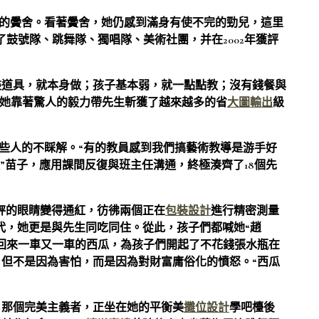
成的黌舍。看著黌舍，她仍感到滿身有使不完的勁兒，這里
鼓號隊、跳舞隊、獨唱隊、美術社團，并在2002年獲評
裝道具，就本身做；孩子基本弱，就一點點教；沒有錢餐與
，她靠著驚人的毅力帶先生斬獲了越來越多的省
大圖輸出
級
一些人的不睬解。“有的教員感到我們搞藝術教導是游手好
”苗子，應用課間反復與班主任溝通，終極湊齊了18個先
秤的眼睛變得通紅，彷彿兩個正在
包裝設計
進行精密測量
代，她更是與先生同吃同住。從此，孩子們都喊她“趙
回來一車又一車的西瓜，為孩子們開起了不花錢張水瓶在
但不是因為害怕，而是因為對財富庸俗化的憤怒。“西瓜
，那個完美主義者，正坐在她的平衡美
攤位設計
學吧檯後