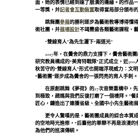
面，她的表情已經到達了崩潰的邊緣。的作品
一等獎，并
記者會
互動裝置
取得當局部分頒布
跳舞團
參展
的勝利逐步為藝術教導博得懂
術社團，并
展場設計
不竭豐盛各類藝術課程、
“雙線育人”為先生灑下“兩道光”
2017年，在黌舍的鼎力支撐下，黌舍藝術
研究教員構成的“美育特戰隊”正式成立，近500
秋苦守的“雙線育人”形式也開端浮現威力：文
“藝術團”逐步成為黌舍的一張閃亮的育人手刺。
在原創跳舞《夢荷》的27次音樂重構中，
到極致，趙媽與我們反復打磨了一個禮拜。”餐
匠心，鑄造出了連獲省級、全國中小先生藝術展
更令人驚嘆的是，藝術團成員的綜合本質
的空地時光進修，“后臺他的單戀不再是浪漫的
為他們的巡演傳統。