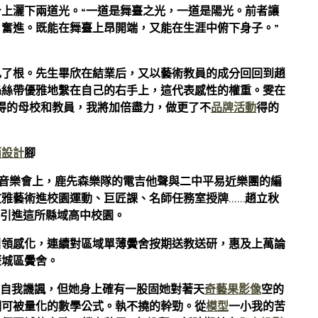
上灑下兩道光。“一道是舞臺之光，一道是陽光。前者讓
、奮進。既能在舞臺上昂開端，又能在生涯中俯下身子。”
扎了根。先生畢欣在結業后，又以藝術教員的成分回回到趙
絲絲帶優雅地繫在自己的右手上，這代表感性的權重。雯在
得的母校和教員，我將加倍盡力，做更了不
品牌活動
得的
面設計
腳
地音樂會上，鹿先森樂隊的電吉他聲與二中平易近樂團的編
雅藝術進校園運動、巨匠課、名師任務室授牌……趙立秋
引進這所縣域高中校園。
引領感化，連續對區域單薄黌舍按期送教送研，惠及上萬論
歷城區黌舍。
的自我譏諷，但她身上確有一股固她對著天
奇藝果影像
空的
個可被量化的數學公式。執不撓的幹勁。從
模型
一小我的苦