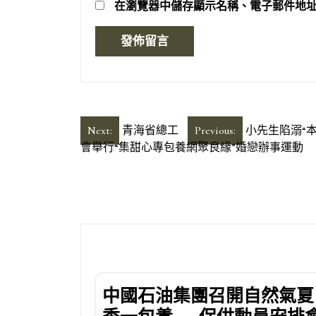
在
瀏覽器
中儲存顯示名稱、電子郵件地
文
Next:
青海省總工
Previous:
小先生陷溺“
會舉行“集甜心專包養網聚良緣”婚戀辦事運動
章
導
覽
中國石油集團召開自然氣夏