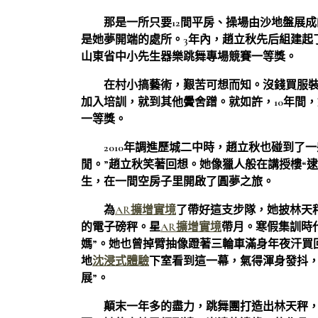
那是一所只要12間平房、操場由沙地盤展
是她夢開端的處所。3年內，趙立秋先后組建起了
山東省中小先生器樂跳舞專場競賽一等獎。
在村小搞藝術，艱苦可想而知。沒錢買服
加入培訓，就到其他黌舍蹭。就如許，10年間
一等獎。
2010年調進歷城二中時，趙立秋也碰到了
閒。”趙立秋笑著回想。她像獵人般在講授樓“逮
生，在一間空房子里開啟了圓夢之旅。
為
AR擴增實境
了帶好這支步隊，她披林天
的電子磅秤。星
AR擴增實境
帶月。寒假集訓時
媽”。她也曾掉臂抽像蹬著三輪車滿身年夜汗買
地
沈浸式體驗
下室看到這一幕，氣得渾身發抖，
展”。
顛末一年多的盡力，跳舞團打造出林天秤