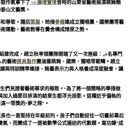
一鼓作氣拿下了
AR擴增實境
昔時的山東省藝術展演跳舞類
的泰山文藝獎。
得和尊敬。隨后
策展
，她接
參展
連成立獨唱團、國樂團等藝
藝術運動，藝術教導在黌舍構成燎原之勢。
團組建完成，趙立秋率領團隊開端了又一次進級：48名專門
人的藝術
道具製作
團涵蓋跳舞、國樂、獨唱等範疇。趙立
明課與特訓精準連接，舞臺表示力與人格養成深度融會，讓
先生們見證著藝術尋求的極致。“為了將一個簡略的舉措做
與加入過節目排演的結業生都浮光掠影。這種近乎偏執的
演一等獎的“夢之隊”。
成長也一直堅持在年級前列。孩子們自動捉住一切臺前幕后
傻氣，而變成了一道被數學公式逼迫的代數題。寫功課”成