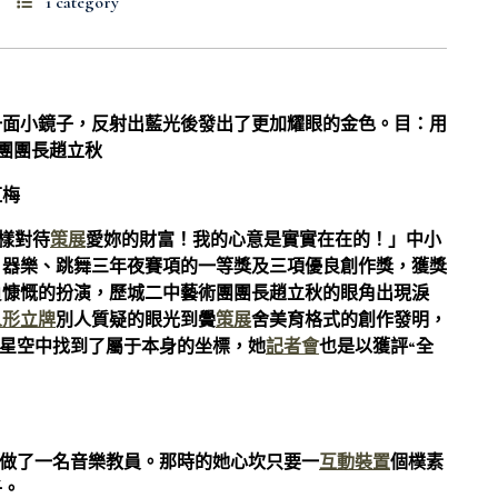
1 category
一面小鏡子，反射出藍光後發出了更加耀眼的金色。目：用
團團長趙立秋
紅梅
樣對待
策展
愛妳的財富！我的心意是實實在在的！」中小
、器樂、跳舞三年夜賽項的一等獎及三項優良創作獎，獲獎
負慷慨的扮演，歷城二中藝術團團長趙立秋的眼角出現淚
人形立牌
別人質疑的眼光到黌
策展
舍美育格式的創作發明，
術星空中找到了屬于本身的坐標，她
記者會
也是以獲評“全
村小做了一名音樂教員。那時的她心坎只要一
互動裝置
個樸素
子。