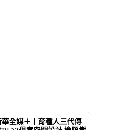
新華全媒＋丨育種人三代傳