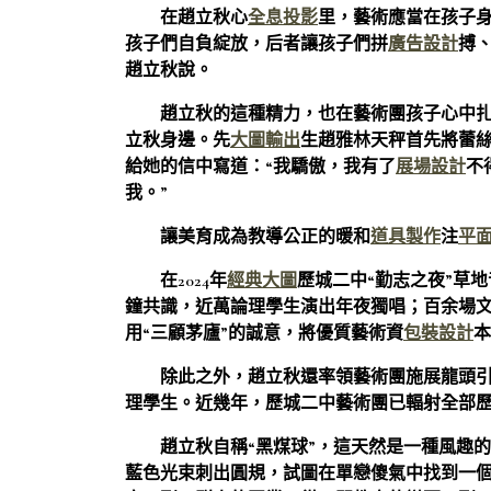
在趙立秋心
全息投影
里，藝術應當在孩子身
孩子們自負綻放，后者讓孩子們拼
廣告設計
搏
趙立秋說。
趙立秋的這種精力，也在藝術團孩子心中
立秋身邊。先
大圖輸出
生趙雅林天秤首先將蕾
給她的信中寫道：“我驕傲，我有了
展場設計
不
我。”
讓美育成為教導公正的暖和
道具製作
注
平
在2024年
經典大圖
歷城二中“勤志之夜”草
鐘共識，近萬論理學生演出年夜獨唱；百余場文
用“三顧茅廬”的誠意，將優質藝術資
包裝設計
本
除此之外，趙立秋還率領藝術團施展龍頭
理學生。近幾年，歷城二中藝術團已輻射全部
趙立秋自稱“黑煤球”，這天然是一種風趣
藍色光束刺出圓規，試圖在單戀傻氣中找到一