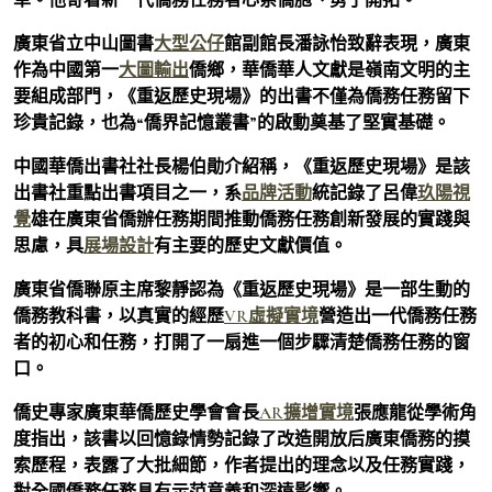
廣東省立中山圖書
大型公仔
館副館長潘詠怡致辭表現，廣東
作為中國第一
大圖輸出
僑鄉，華僑華人文獻是嶺南文明的主
要組成部門，《重返歷史現場》的出書不僅為僑務任務留下
珍貴記錄，也為“僑界記憶叢書”的啟動奠基了堅實基礎。
中國華僑出書社社長楊伯勛介紹稱，《重返歷史現場》是該
出書社重點出書項目之一，系
品牌活動
統記錄了呂偉
玖陽視
覺
雄在廣東省僑辦任務期間推動僑務任務創新發展的實踐與
思慮，具
展場設計
有主要的歷史文獻價值。
廣東省僑聯原主席黎靜認為《重返歷史現場》是一部生動的
僑務教科書，以真實的經歷
VR虛擬實境
營造出一代僑務任務
者的初心和任務，打開了一扇進一個步驟清楚僑務任務的窗
口。
僑史專家廣東華僑歷史學會會長
AR擴增實境
張應龍從學術角
度指出，該書以回憶錄情勢記錄了改造開放后廣東僑務的摸
索歷程，表露了大批細節，作者提出的理念以及任務實踐，
對全國僑務任務具有示范意義和深遠影響。