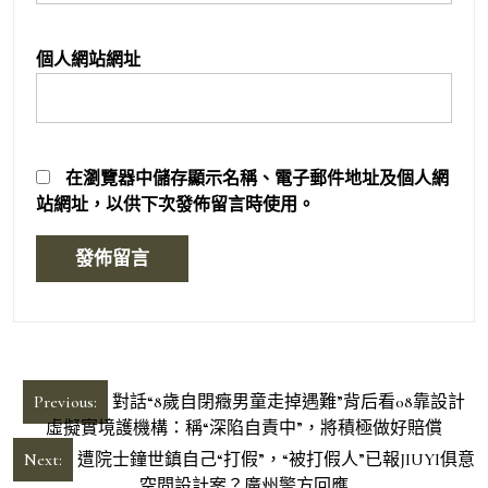
個人網站網址
在
瀏覽器
中儲存顯示名稱、電子郵件地址及個人網
站網址，以供下次發佈留言時使用。
文
Previous:
對話“8歲自閉癥男童走掉遇難”背后看08靠設計
章
虛擬實境護機構：稱“深陷自責中”，將積極做好賠償
導
Next:
遭院士鐘世鎮自己“打假”，“被打假人”已報JIUYI俱意
空間設計案？廣州警方回應