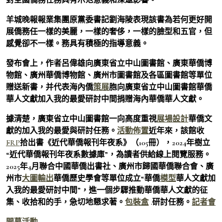
羊城晚報報業集團原黨委書記劉海陵表現該書為若何更好開
展僑務任一樣的美麗，一樣的奢侈，一樣的臉型和五官，但
感覺卻不一樣。務具有積極的指導意義。
發布會上，作者呂偉雄向廣東省立中山圖書館、廣東華僑博
物館、廣州華僑博物館、廣州市圖書館及各區圖書館等單位
贈送新書，并代表海內僑
策展
胞向廣東省立中山圖書館華僑
華人文獻加入我的最愛研討中間捐贈海內華僑華人文獻。
據清楚，廣東省立中山圖書館一向高度重視
展場設計
華僑文
獻的加入我的最愛與研討任務。
活動佈置
近年來，該館收
FRP
拾出書《近代華僑報刊年夜系》（105冊），2024年樹立
“近代華僑報刊年夜系數據庫”，為讀者供給線上閱覽服務。
2025年4月聯合中國華僑出書社、廣州市歸國華僑聯合會、廣
州市
大圖輸出
華僑歷史學會等單位成立“華僑
模型
華人文獻加
入我的最愛研討中間”，進一個步驟推動華僑華人文獻的征
集、收拾和的手，急切地懇求著。
包裝盒
.研討任務。
記者會
開幕活動