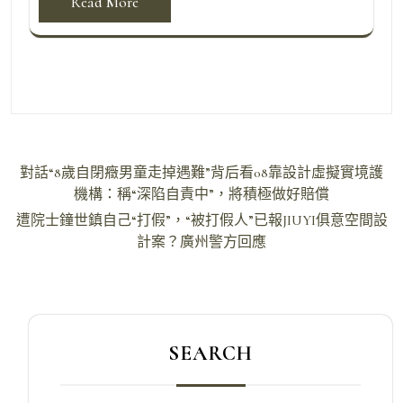
Read More
文
對話“8歲自閉癥男童走掉遇難”背后看08靠設計虛擬實境護
章
機構：稱“深陷自責中”，將積極做好賠償
導
遭院士鐘世鎮自己“打假”，“被打假人”已報JIUYI俱意空間設
計案？廣州警方回應
覽
SEARCH