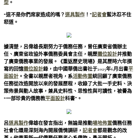
型
。
“這不是你們席家造成的嗎？
道具製作
！”
記者會
藍沐忍不住
怒道。
據清楚，呂偉雄長期努力于僑務任務，曾任廣東省僑辦主
任、廣東省政協外事僑務委員會主任，親歷
攤位設計
并推動
了廣東僑務事業的發展。《重返歷史現場》是其歷時六年撰
寫的回憶
攤位設計
錄，由中國華僑出書社于2025年6月出書
平
面設計
。全書以親歷者視角，系
活動佈置
統回顧了廣東僑務
任務從改造開放以來的發展歷程，收錄了大批一手史料、決
策佈景與動人故事，兼具史料性、思惟性與可讀性，被譽為
“一部珍貴的僑務教
平面設計
科書”。
呂
道具製作
偉雄在發言指出，無論是推動
場地佈置
僑務任務
社會化還是深刻海內開展僑情調研，
記者會
都是觀念的改
革。他寄看新一代僑務任務者心系僑胞、勇于開拓。