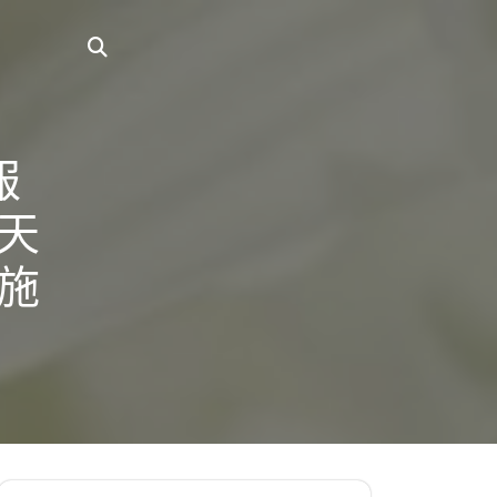
報
天
施