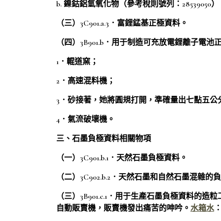
b. 鎳鈷鋁氫氧化物（參考稅則號列：28539050）
（三）3C901.a.3．富鋰錳基正極資料。
（四）3B901.b．用于制造可充放電鋰離子電
1．輥道窯；
2．高速混料機；
3．砂接著，她將圓規打開，準確量出七點五公
4．氣流破壞機。
三、石墨負極資料相關物項
（一）3C901.b.1．天然石墨負極資料。
（二）3C902.b.2．天然石墨和自然石墨混雜的
（三）3B901.c.1．用于生產石墨負極資料
自動販賣機，販賣機發出痛苦的呻吟。
水箱水