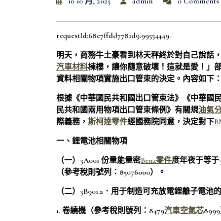
10 10 月, 2025
admin
0 Comments
requestId:68e7ffdd7781d9.99554449.
明天，商務牛土豪看到林天秤終於對自己說話
汽車材料
棟樓，讓你隨意破壞！這就是愛！」
資料相關物項實施出口管束的決定。內容如下
根據《中華國民共和國出口管束法》《中華國
民共和國兩用物項出口管束條例》有關規
油氣
際義務，
斯柯達零件
經國務院同意，決定對下
B
一、鋰電池相關物項
（一）3A001 份量能量密
Benz零件
度年夜于等于3
（參考稅則號列：85076000）。
（二）3B901.a．用于制造可充放電鋰離子電池
1. 卷繞機（參考稅則號列：8479
汽車空氣芯
899