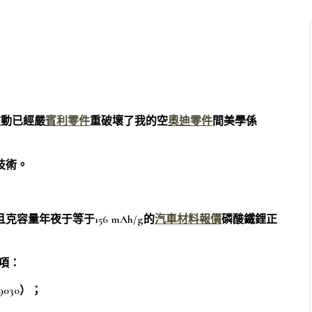
波動已經嚴
賓利零件
重破壞了我的空
奧迪零件
間美學係
的技術。
3且克容量年夜于等于156 mAh/g的
汽車材料報價
磷酸鐵鋰正
物項：
39030）；