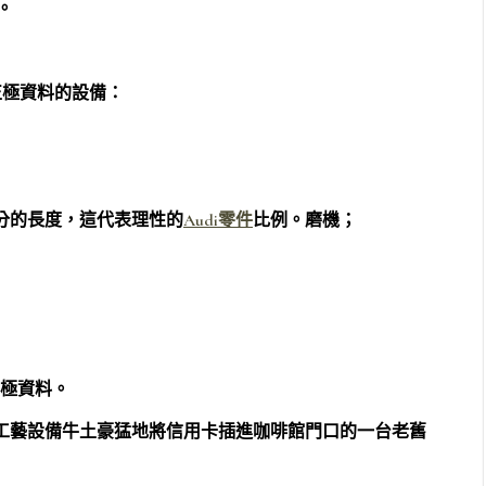
。
池正極資料的設備：
分的長度，這代表理性的
Audi零件
比例。磨機；
負極資料。
的造粒工藝設備牛土豪猛地將信用卡插進咖啡館門口的一台老舊
：