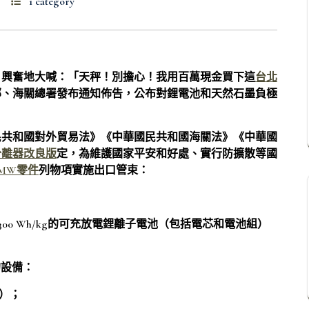
1 category
，興奮地大喊：「天秤！別擔心！我用百萬現金買下這
台北
部、海關總署發布通知佈告，公布對鋰電池和天然石墨負極
：
民共和國對外貿易法》《中華國民共和國海關法》《中華國
分離器改良版
定，為維護國家平安和好處、實行防擴散等國
MW零件
列物項實施出口管束：
00 Wh/kg的可充放電鋰離子電池（包括電芯和電池組）
的設備：
9）；