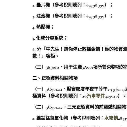
2. 疊片機（參考稅則號列：84798999）；
3. 注液機（參考稅則號列：84798999）；
4. 熱壓機；
5. 化成分容系統；
6. 分「牛先生！請你停止散播金箔！你的物質
數！」容柜。
（三）3E901.a．用于生產3A001項所管束物項
二、正極資料相關物項
（一）3C901.a.1．壓實密度年夜于等于2.5 g/cm
極資料（參考稅則號列：28
汽車零件
429040）。
（二）3C901.a.2．三元正極資料的前驅體相關
a. 鎳鈷錳氫氧化物（參考稅則號列：
水箱精
285