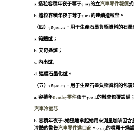
a. 造粒容積年夜于等于5 m3的立
汽車零件報價
式
b. 造粒容積年夜于等于5 m3的連續造粒釜。
（四）3B901.c.2．用于生產石墨負極資料的石
a. 箱體爐；
b. 艾奇遜爐；
c. 內串爐;
d. 連續石墨化爐。
（五）3B901.c.3．用于生產石墨負極資料的包
a. 容積年
Bentley零件
夜于300 L的融會包覆設備
汽車冷氣芯
b. 容積年夜于6她迅速拿起她用來測量咖啡因含
冷酷的警告
汽車零件進口商
。0 m3的噴霧干燥