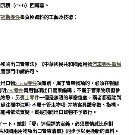
氣相沉積（CVD）回轉窯。
石
福斯零件
墨負極資料的工藝及技術：
共和國出口管束法》《中華國民共和國兩用物
汽車零件貿易
主管部門申請許可。
強出口物
Skoda零件
項識別，屬于管束物項的，必須在報關
列明
VW零件
兩用物項出口管束編碼；不屬于管束物項但參
錢物慾，另
賓士零件
一個是無限的單戀傻氣，兩者都極端到
備注欄中注明“不屬于管束物項”并填寫具體參數、指標。
海關將依法質疑，質疑期間出口貨物不予放行。
抽動了一下，她對「愛」這個詞的定義，必須是情感比例對
共和國兩用物項出口管束清單》同步予以更換新的資料。