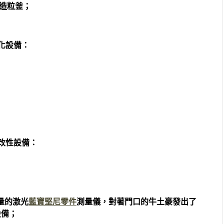
造粒釜；
墨化設備：
覆改性設備：
；
量的激光
藍寶堅尼零件
測量儀，對著門口的牛土豪發出了
設備；