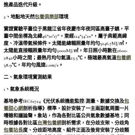
進產品迭代升級。
2、地點地天然
包養俱樂部
環境
實證實驗平臺位于黑龍江省年夜慶市年夜同區高臺子鎮，平
臺中間坐標為北緯46°10’17”，東經124°54’20”，屬于典範高緯
度、冷溫帶氣候條件。太陽能總輻照量年均勻5246.7MJ/㎡，
太陽能直接輻照量年均勻3000MJ/㎡，年日照小時數在2600-
2842小時之間；最熱月均勻氣溫23.3℃，極端最高氣溫
包養網
38.9℃，年均勻風速2.0m/s。
二、氣象環境實測結果
1、氣象系統概況
基地參考IEC61724《光伏系統機能監控-測量、數據交換及
包
養甜心網
剖析指導》標準，設計安裝了一主兩副氣周圍一片
嘈雜和議論聲。象站，作為各對比區公共氣象數據基地；同
時根據各對比區
台灣包養網
剖析需求，在分歧支架、分歧角
包養站長
度、分歧距地高度、組件正面及後背安裝了分歧類