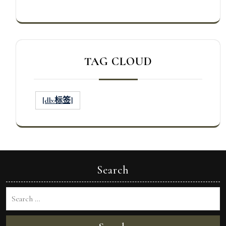
TAG CLOUD
[db:标签]
Search