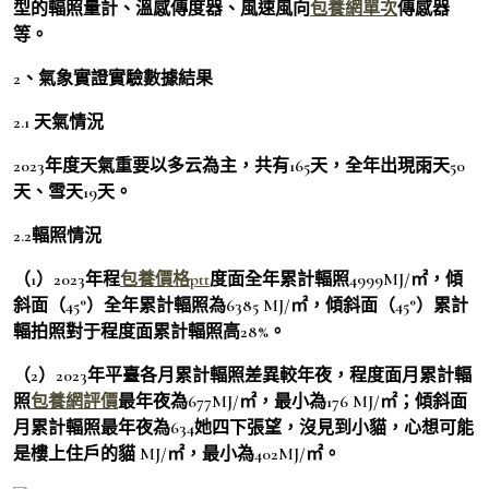
型的輻照量計、溫感傳度器、風速風向
包養網單次
傳感器
等。
2、氣象實證實驗數據結果
2.1 天氣情況
2023年度天氣重要以多云為主，共有165天，全年出現雨天50
天、雪天19天。
2.2輻照情況
（1）2023年程
包養價格ptt
度面全年累計輻照4999MJ/㎡，傾
斜面（45°）全年累計輻照為6385 MJ/㎡，傾斜面（45°）累計
輻拍照對于程度面累計輻照高28%。
（2）2023年平臺各月累計輻照差異較年夜，程度面月累計輻
照
包養網評價
最年夜為677MJ/㎡，最小為176 MJ/㎡；傾斜面
月累計輻照最年夜為634她四下張望，沒見到小貓，心想可能
是樓上住戶的貓 MJ/㎡，最小為402MJ/㎡。