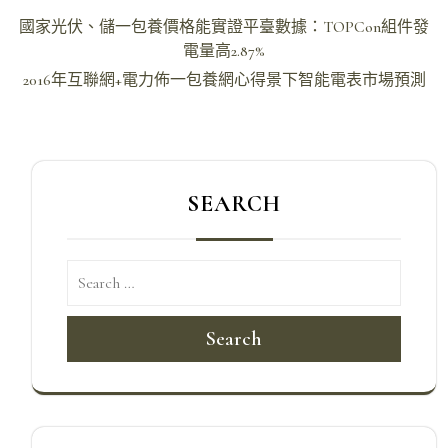
文
國家光伏、儲一包養價格能實證平臺數據：TOPCon組件發
章
電量高2.87%
導
2016年互聯網+電力佈一包養網心得景下智能電表市場預測
覽
SEARCH
Search