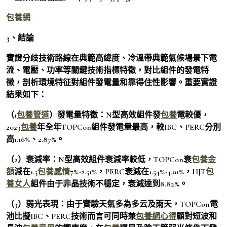
包養網
3、結論
實證分歧技術路線在典範高緯度、冷溫帶典範氣候場景下電
流、電壓、功率等關鍵技術指標特徵，對比組件的發電特
徵，剖析環境特征對組件發電量和靠得住性影響。重要實證
結果如下：
（1
包養管道
）發電量特徵：N型高效組件發
包養
電較優，
2023
包養
年全年TOPCon組件發電量最高，較IBC、PERC分別
高1.16%、2.87%。
（2）衰減率：N型高效組件衰減率較低，TOPCon衰
包養金
額
減在1.5
包養感情
7%-2.51%，PERC衰減在1.54%-4.01%，HJT
包
養女人
組件由于非晶技術不穩定，衰減達到8.82%。
（3）弱光表現：由于實驗天氣多為多云及雨天，TOPCon電
池比擬IBC、PERC技術而言可同時兼
包養網心得
顧對短波和