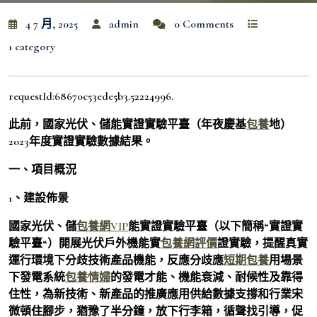
4 7 月, 2025
admin
0 Comments
1 category
requestId:68670c53ede5b3.52224996.
此前，國家光伏、儲能實證實驗平臺（年夜慶基
包養
地）
2023年度實證實驗數據結果。
一、項目概況
1、建設佈景
國家光伏、儲
包養網VIP
能實證實驗平臺（以下簡稱“實證實
驗平臺“）開展光伏戶外機能實
包養網評價
證實驗，提醒真實
運行環境下分歧技術產品機能，反應分歧應
短期包養
用場景
下發電系統
包養情婦
的發電才能、機能衰減、耐候性及靠得
住性，為新技術、新產品的推廣應用供給數據支撐和行業宋
微頓住腳步，猶豫了半分鐘，放下行李箱，循聲找引導，促