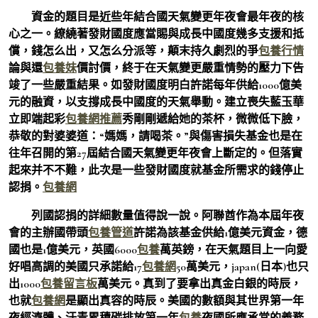
資金的題目是近些年結合國天氣變更年夜會最年夜的核
心之一。繚繞著發財國度應當賜與成長中國度幾多支援和抵
償，錢怎么出，又怎么分派等，顛末持久劇烈的爭
包養行情
論與還
包養妹
價討價，終于在天氣變更嚴重情勢的壓力下告
竣了一些嚴重結果。如發財國度明白許諾每年供給1000億美
元的融資，以支撐成長中國度的天氣舉動。建立喪失藍玉華
立即端起彩
包養網推薦
秀剛剛遞給她的茶杯，微微低下臉，
恭敬的對婆婆道：“媽媽，請喝茶。”與傷害損失基金也是在
往年召開的第27屆結合國天氣變更年夜會上斷定的。但落實
起來并不不難，此次是一些發財國度就基金所需求的錢停止
認捐。
包養網
列國認捐的詳細數量值得說一說。阿聯酋作為本屆年夜
會的主辦國帶頭
包養管道
許諾為該基金供給1億美元資金，德
國也是1億美元，英國6000
包養
萬英鎊，在天氣題目上一向愛
好唱高調的美國只承諾給17
包養網
50萬美元，japan(日本)也只
出1000
包養留言板
萬美元。真到了要拿出真金白銀的時辰，
也就
包養網
是顯出真容的時辰。美國的數額與其世界第一年
夜經濟體、汗青累積碳排放第一年
包養
夜國所應承當的義務