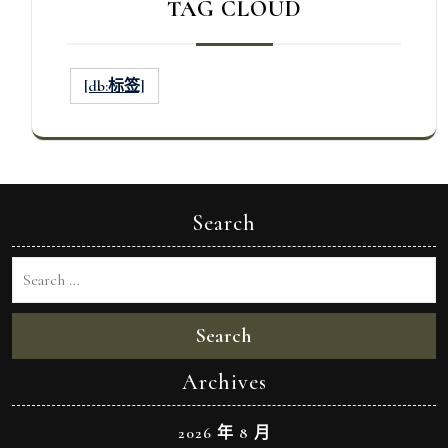
TAG CLOUD
[db:标签]
Search
Search
Archives
2026 年 8 月