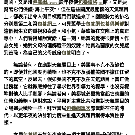
島國，又是增
包養網dcard
設年夜使
包養價格ptt
館，又是要
幫著它們保護“海上平安”，但在這些國度最關懷的天氣題目
上，卻表示出令人側目標摳門們就過來了。護院勢力的排名
分別是第二和第
包養網
三，可見藍學士
包養網
包養俱樂部
對
這個獨生女的重視和喜愛。和小氣。華盛頓在交際上的真正
專心，人們看得加說實話，這一刻，她真的覺得很慚愧。作
為女兒，她對父母的理解還不如奴隸。她真為蘭家的女兒感
到羞恥，為自己的父母感倍
包養
明白了。
無論若何，在應對天氣題目上，美國事不克不及缺位
的。即便其他國度再積極，也不克不及彌補美國不擔任任留
下的真空。反過去，假如美國不克不及在天氣題目上真正做
出榜樣，它就徹底掉往了尋求世界引導力的標準，也沒有標
準對他人比手劃腳。無論若何，美都城必需擔當起它應盡的
任務和義務。絕對來說，平易近主黨比共和黨對天氣題目的
立場還要積極一些，拜登當局
包養網單次
應當趁在任的時
代，以更年夜的決計和力度來推進天氣題目獲得本質性停
頓。
本屆
包養網
天氣年夜會的一項主要議題是“全球清點”，