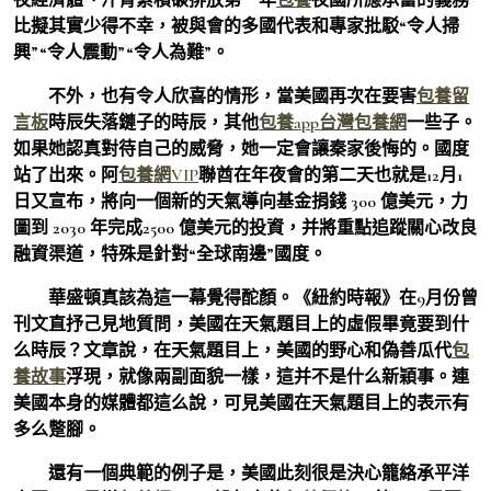
比擬其實少得不幸，被與會的多國代表和專家批駁“令人掃
興”“令人震動”“令人為難”。
不外，也有令人欣喜的情形，當美國再次在要害
包養留
言板
時辰失落鏈子的時辰，其他
包養app
台灣包養網
一些子。
如果她認真對待自己的威脅，她一定會讓秦家後悔的。國度
站了出來。阿
包養網VIP
聯酋在年夜會的第二天也就是12月1
日又宣布，將向一個新的天氣導向基金捐錢 300 億美元，力
圖到 2030 年完成2500 億美元的投資，并將重點追蹤關心改良
融資渠道，特殊是針對“全球南邊”國度。
華盛頓真該為這一幕覺得酡顏。《紐約時報》在9月份曾
刊文直抒己見地質問，美國在天氣題目上的虛假畢竟要到什
么時辰？文章說，在天氣題目上，美國的野心和偽善瓜代
包
養故事
浮現，就像兩副面貌一樣，這并不是什么新穎事。連
美國本身的媒體都這么說，可見美國在天氣題目上的表示有
多么蹩腳。
還有一個典範的例子是，美國此刻很是決心籠絡承平洋