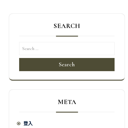
覽
SEARCH
Search
META
登入