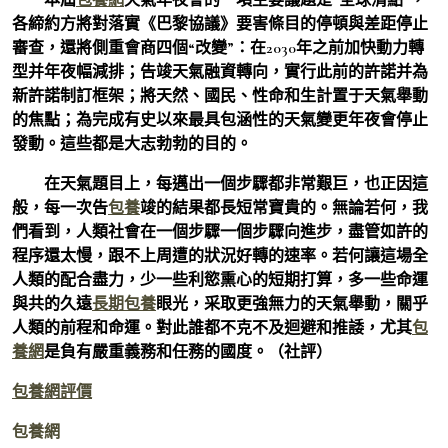
各締約方將對落實《巴黎協議》要害條目的停頓與差距停止
審查，還將側重會商四個“改變”：在2030年之前加快動力轉
型并年夜幅減排；告竣天氣融資轉向，實行此前的許諾并為
新許諾制訂框架；將天然、國民、性命和生計置于天氣舉動
的焦點；為完成有史以來最具包涵性的天氣變更年夜會停止
發動。這些都是大志勃勃的目的。
在天氣題目上，每邁出一個步驟都非常艱巨，也正因這
般，每一次告
包養
竣的結果都長短常寶貴的。無論若何，我
們看到，人類社會在一個步驟一個步驟向進步，盡管如許的
程序還太慢，跟不上周遭的狀況好轉的速率。若何讓這場全
人類的配合盡力，少一些利慾熏心的短期打算，多一些命運
與共的久遠
長期包養
眼光，采取更強無力的天氣舉動，關乎
人類的前程和命運。對此誰都不克不及迴避和推諉，尤其
包
養網
是負有嚴重義務和任務的國度。（社評）
包養網評價
包養網