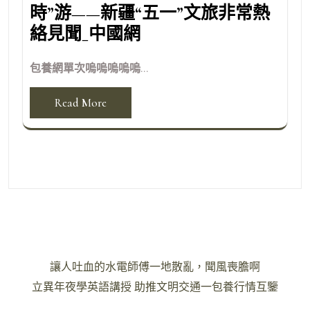
時”游——新疆“五一”文旅非常熱
絡見聞_中國網
包養網單次嗚嗚嗚嗚嗚...
Read More
文
讓人吐血的水電師傅一地散亂，聞風喪膽啊
章
立異年夜學英語講授 助推文明交通一包養行情互鑒
導