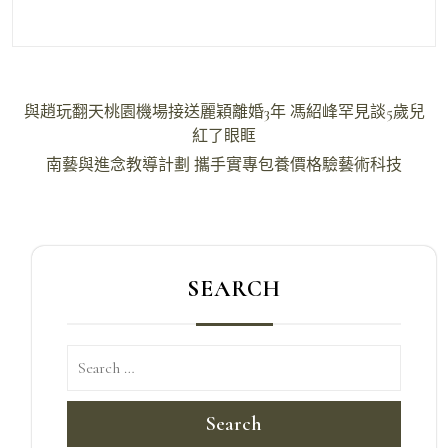
文
與趙玩翻天桃園機場接送麗穎離婚3年 馮紹峰罕見談5歲兒
章
紅了眼眶
導
南藝與進念教導計劃 攜手實專包養價格驗藝術科技
覽
SEARCH
Search