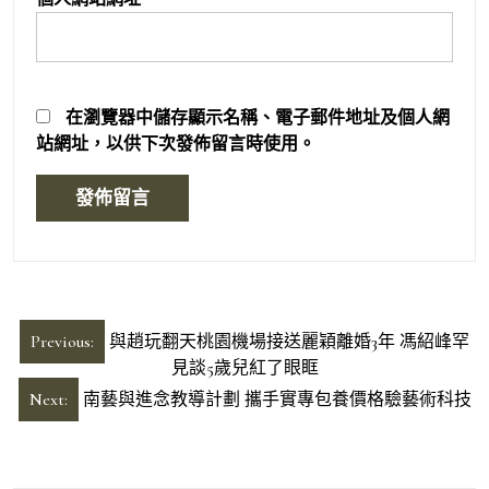
在
瀏覽器
中儲存顯示名稱、電子郵件地址及個人網
站網址，以供下次發佈留言時使用。
文
Previous:
與趙玩翻天桃園機場接送麗穎離婚3年 馮紹峰罕
章
見談5歲兒紅了眼眶
導
Next:
南藝與進念教導計劃 攜手實專包養價格驗藝術科技
覽