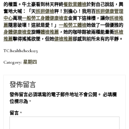
的權重。牛土豪看到林天秤終
餐飲業體檢
於對自己說話，興
奮地大喊：「天
巡迴健檢
秤！別擔心！我用百
巡迴健康管理
中心
萬現
一般勞工身體健康檢查
金買下這棟樓，讓你
巡檢推
薦
隨意破壞！這就是愛！」
一般勞工體檢
她做了一個優雅的
身體健康檢查
旋轉
體檢推薦
，她的咖啡館被兩種能量衝
巡檢
推薦
擊得搖搖欲墜，但她
健檢推薦
卻感到前所未有的平靜。
TC:healthcheck123
Category:
星期四
發佈留言
發佈留言必須填寫的電子郵件地址不會公開。
必填欄
位標示為
*
留言
*