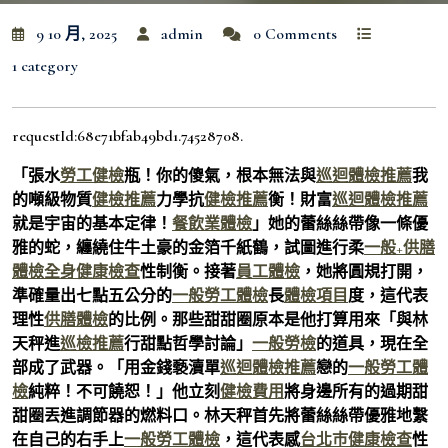
9 10 月, 2025
admin
0 Comments
1 category
requestId:68e71bfab49bd1.74528708.
「張水
勞工健檢
瓶！你的傻氣，根本無法與
巡迴體檢推薦
我
的噸級物質
健檢推薦
力學抗
健檢推薦
衡！財富
巡迴體檢推薦
就是宇宙的基本定律！
餐飲業體檢
」她的蕾絲絲帶像一條優
雅的蛇，纏繞住牛土豪的金箔千紙鶴，試圖進行柔
一般+供膳
體檢
全身健康檢查
性制衡。接著
員工體檢
，她將圓規打開，
準確量出七點五公分的
一般勞工體檢
長
體檢項目
度，這代表
理性
供膳體檢
的比例。那些甜甜圈原本是他打算用來「與林
天秤進
巡檢推薦
行甜點哲學討論」
一般勞檢
的道具，現在全
部成了武器。「用金錢褻瀆單
巡迴體檢推薦
戀的
一般勞工體
檢
純粹！不可饒恕！」他立刻
健檢費用
將身邊所有的過期甜
甜圈丟進調節器的燃料口。林天秤首先將蕾絲絲帶優雅地繫
在自己的右手上
一般勞工體檢
，這代表感
台北巿健康檢查
性