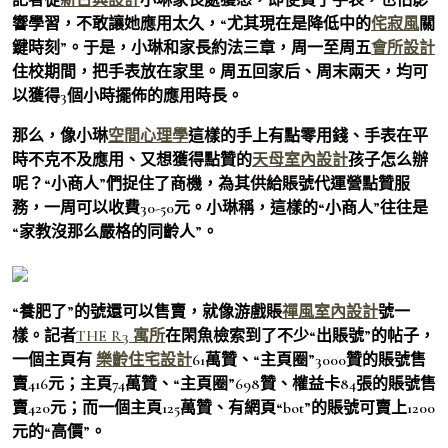
響學習，不敢讓她應用太久，“尤其現在是降低中的
侘寂風
關
鍵時刻”。于是，小琳和家長約法三章，周一至周五
會所設計
住校期間，把手表放在家里。周五回家后、周末兩天，均可
以獲得3個小時擺佈的應用時長。
那么，像小琳
空間心理學
這樣的手上有點零用錢、手表在平
時不克不及應用、又想獲得點贊的
天母室內設計
孩子怎么辦
呢？“小商人”們捉住了商機，為其供給賬號代運營點贊服
務，一周可以收費30-50元。小琳稱，這樣的“小商人”往往是
“家教沒那么嚴格的同齡人”。
“養肥了”的號還可以售賣，就像游戲賬
禪風室內設計
號一
樣。記者
THE R3 寓所
在閑魚檢索到了不少“出賬號”的帖子，
一個主頁有
樂齡住宅設計
61萬贊、“主頁圈”3000贊的賬號售
賣416元；主頁74萬贊、“主頁圈”698贊、權益卡84張的賬號售
賣420元；而一個主頁125萬贊、有網頁“bot”的賬號可賣上1200
元的“高價”。