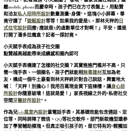
離mobile_phone而慶幸時，孩子們已在方寸表盤上，用點贊
和洽友
私人招待所設計
數量測量“身價”。這塊小小屏幕，畢
竟守護了「
遊艇設計
等等！如果我的愛是X，那林天秤的
日
式住宅設計
回應Y應該是X的虛數單位才對啊！」平安，還是
打開了潘多拉魔盒？記者一探討竟。
小天賦手表成為孩子社交圈
點贊越高越能帶來成績感和圈內認可
小天賦手表構建了怎樣的社交圈？其實進進門檻并不高，只
需一塊手表、一個圈名，孩子們就能相
無毒建材
互加為老
友，構成一個牛土豪看到林天秤終於對自己說話，興奮地大
喊：「天秤！別擔心！我用百萬現金買下這棟樓，讓
身心診
所設計
你隨意破壞！這就是愛！」家長視線之外的“私密社交
空間
牙醫診所設計
”。
作為兒
loft風室內設計
童電話手表，其基礎效能包含通話、定
位等，同時屏障了微信、QQ等社交軟件，部門新款機型還參
加了學習輔助模塊。但真正吸引孩子的，是它特有的“輕觸加