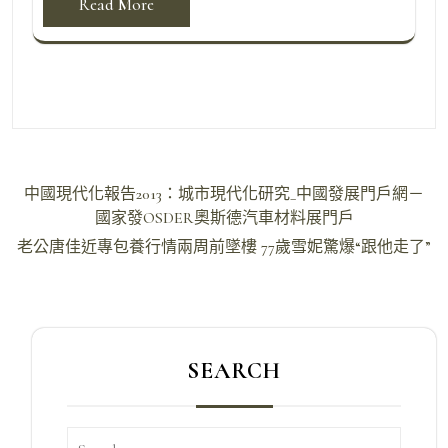
Read More
文
中國現代化報告2013：城市現代化研究_中國發展門戶網－
章
國家發OSDER奧斯德汽車材料展門戶
導
老公唐佳近專包養行情兩周前墜樓 77歲雪妮驚爆“跟他走了”
覽
SEARCH