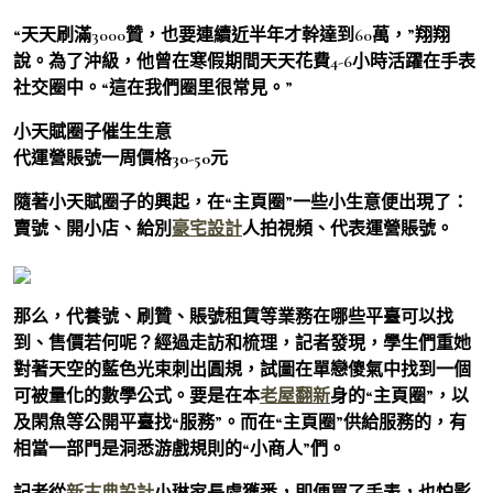
“天天刷滿3000贊，也要連續近半年才幹達到60萬，”翔翔
說。為了沖級，他曾在寒假期間天天花費4-6小時活躍在手表
社交圈中。“這在我們圈里很常見。”
小天賦圈子催生生意
代運營賬號一周價格30-50元
隨著小天賦圈子的興起，在“主頁圈”一些小生意便出現了：
賣號、開小店、給別
豪宅設計
人拍視頻、代表運營賬號。
那么，代養號、刷贊、賬號租賃等業務在哪些平臺可以找
到、售價若何呢？經過走訪和梳理，記者發現，學生們重她
對著天空的藍色光束刺出圓規，試圖在單戀傻氣中找到一個
可被量化的數學公式。要是在本
老屋翻新
身的“主頁圈”，以
及閑魚等公開平臺找“服務”。而在“主頁圈”供給服務的，有
相當一部門是洞悉游戲規則的“小商人”們。
記者從
新古典設計
小琳家長處獲悉，即便買了手表，也怕影