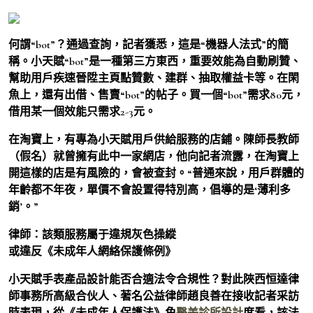
何謂“bot”？通過查詢，記者獲悉，這是“機器人法式”的簡
稱。小天賦“bot”是一種第三方東西，重要效能為自動刷贊、
幫助用戶疾速晉陞主頁點贊數、建群、抽取權益卡等。在閑
魚上，還有出借、售賣“bot”的帖子。買一個“bot”需求80元，
借用某一個效能只需求2-3元。
在淘寶上，有專為小天賦用戶供給服務的店鋪。陳師長教師
（假名）就曾擁有此中一家網店，他向記者流露，在淘寶上
開這樣的店是有風險的，會被查封。“普通來說，用戶群體的
年齡都不年夜，單價不會設置得特別高，倡導的是‘薄利多
銷’。”
律師：該類服務屬于違規灰色操縱
或違反《未成年人網絡保護條例》
小天賦手表產品設計能否合適法令合規性？對此陜西恒達律
師事務所高級合伙人、著名公益律師趙良善在接收記者采訪
時表現，從《未成年人保護法》角
醫美診所設計
度看，該法