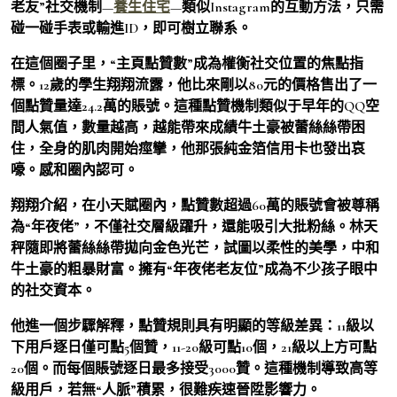
老友”社交機制—
養生住宅
—類似Instagram的互動方法，只需
碰一碰手表或輸進ID，即可樹立聯系。
在這個圈子里，“主頁點贊數”成為權衡社交位置的焦點指
標。12歲的學生翔翔流露，他比來剛以80元的價格售出了一
個點贊量達24.2萬的賬號。這種點贊機制類似于早年的QQ空
間人氣值，數量越高，越能帶來成績牛土豪被蕾絲絲帶困
住，全身的肌肉開始痙攣，他那張純金箔信用卡也發出哀
嚎。感和圈內認可。
翔翔介紹，在小天賦圈內，點贊數超過60萬的賬號會被尊稱
為“年夜佬”，不僅社交層級躍升，還能吸引大批粉絲。林天
秤隨即將蕾絲絲帶拋向金色光芒，試圖以柔性的美學，中和
牛土豪的粗暴財富。擁有“年夜佬老友位”成為不少孩子眼中
的社交資本。
他進一個步驟解釋，點贊規則具有明顯的等級差異：11級以
下用戶逐日僅可點5個贊，11-20級可點10個，21級以上方可點
20個。而每個賬號逐日最多接受3000贊。這種機制導致高等
級用戶，若無“人脈”積累，很難疾速晉陞影響力。