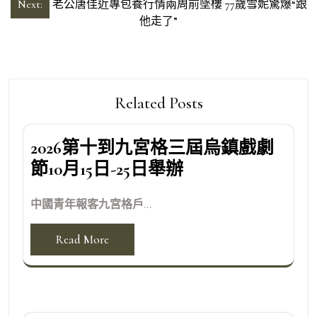
導
Next:
老公唐佳近專包養行情兩周前墜樓 77歲雪妮驚爆“跟
他走了”
覽
Related Posts
2026第十到九宮格三屆烏鎮戲劇
節10月15日-25日舉辦
中國青年報客九宮格戶...
Read More