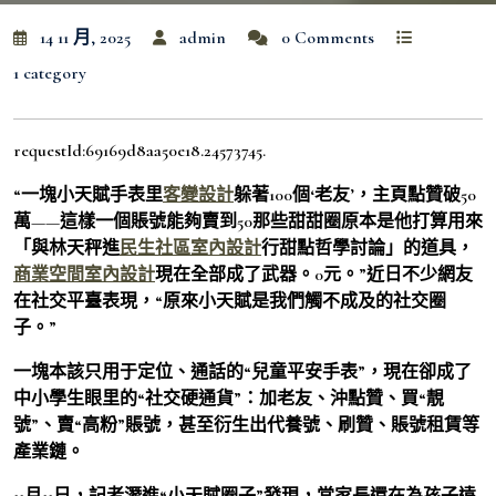
14 11 月, 2025
admin
0 Comments
1 category
requestId:69169d8aa50e18.24573745.
“一塊小天賦手表里
客變設計
躲著100個‘老友’，主頁點贊破50
萬——這樣一個賬號能夠賣到50那些甜甜圈原本是他打算用來
「與林天秤進
民生社區室內設計
行甜點哲學討論」的道具，
商業空間室內設計
現在全部成了武器。0元。”近日不少網友
在社交平臺表現，“原來小天賦是我們觸不成及的社交圈
子。”
一塊本該只用于定位、通話的“兒童平安手表”，現在卻成了
中小學生眼里的“社交硬通貨”：加老友、沖點贊、買“靚
號”、賣“高粉”賬號，甚至衍生出代養號、刷贊、賬號租賃等
產業鏈。
11月11日，記者潛進“小天賦圈子”發現，當家長還在為孩子遠