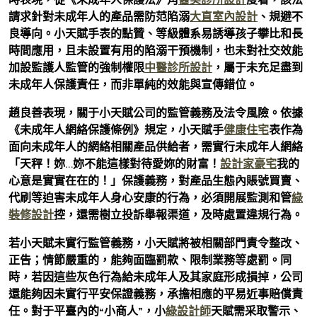
請求針對未成年人的產品需防范陷溺
大直室內設計
、規避不
良導向。小天賦手表的點贊、等級體系易誘導孩子攀比和長
時間應用，且未設置有用的陷溺干預機制，也未對社交效能
加設監護人監管的強制權限
中醫診所設計
，屬于未充足盡到
未成年人保護責任，而非單純的效能與宣傳錯位。
趙良善表現，關于小天賦公司的監管義務及法令風險。依據
《未成年人網絡保護條例》規定，小天賦手
健康住宅
表作為
面向未成年人的網絡相關產品供給者，需實行未成年人網絡
「天秤！妳…妳不能這樣對待愛妳的財富！
設計家豪宅
我的
心意是實實在在的！」保護義務，對產品生態內賬號買賣、
代刷等迫害未成年人身心安康的行為，必須開展監測和管
綠
裝修設計
控，還需樹立投訴舉報渠道，及時處置違規行為。
若小天賦未實行監管義務，小天賦將被相關部門責令整改、
正告；情節嚴重的，能夠面臨罰款、限制業務等處罰。同
時，若因這些灰色行為給未成年人及其家庭形成損掉，公司
還能夠因未實行平安保證義務，承擔相應的平易近事賠償責
任。對于平臺內的“小商人”，小
綠設計師
天賦需采取警示、