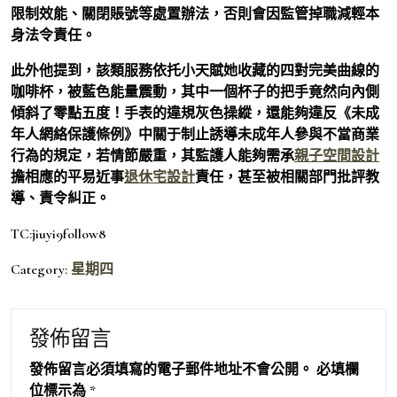
限制效能、關閉賬號等處置辦法，否則會因監管掉職減輕本
身法令責任。
此外他提到，該類服務依托小天賦她收藏的四對完美曲線的
咖啡杯，被藍色能量震動，其中一個杯子的把手竟然向內側
傾斜了零點五度！手表的違規灰色操縱，還能夠違反《未成
年人網絡保護條例》中關于制止誘導未成年人參與不當商業
行為的規定，若情節嚴重，其監護人能夠需承
親子空間設計
擔相應的平易近事
退休宅設計
責任，甚至被相關部門批評教
導、責令糾正。
TC:jiuyi9follow8
Category:
星期四
發佈留言
發佈留言必須填寫的電子郵件地址不會公開。
必填欄
位標示為
*