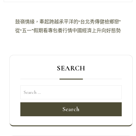
文
鼓嶺情緣，牽起跨越承平洋的“台北秀傳健檢鄉戀”
章
從“五一”假期看專包養行情中國經濟上升向好態勢
導
覽
SEARCH
Search