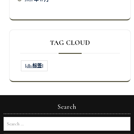
TAG CLOUD
[db:标签]
Search