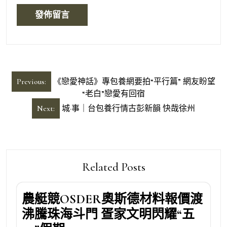
文
Previous:
《戀愛神話》專包養網要拍“平行篇” 網友盼望
章
“老白”戀愛有回宿
導
Next:
城·事｜台包養行情古彭新韻 快哉徐州
覽
Related Posts
農艇競OSDER奧斯德材料報價渡
沸騰珠海斗門 疍家文明閃耀“五