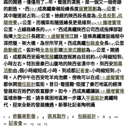
路的開通，僅僅用了10年。蜀道的演進，是一個又一個奇跡
的創造。 “西
FRP
成高鐵秦嶺段總長度
展覽策劃
為135公里，
其中隧道就占到127公里。途經的陜西段長度為3
全息投影
4
玖
陽視覺
3.6公里，而橋梁和隧道總長更是達到321
AR擴增實境
公里，占線路總長的93%。”西成高鐵陜西公司西成指揮部副
指揮
大型公仔
長趙定
VR虛擬實境
江說，這條高鐵建設過程中
深挖隧、架大橋，為世所罕見。西成高鐵
包裝盒
全長643公里
啟動儀式
，設計時
全息投影
速
沈浸式體驗
為250公里。開通
后，成都與西安兩地
策展
鐵路旅程將由目前約16小時縮短到3
小時左右。特別是秦巴山腹地的陜西省漢中市，到西安
開幕
活動
由4個小時縮短成1小時、到成都
記者會
6小時縮短到2小
時。人們中午在西安吃羊肉泡饃，傍晚可以在成
VR虛擬實境
都休閑
攤位設計
逛街。昔日“蜀道難”阻擋了秦巴地區的經濟
發展和百姓們的致富腳步。如今，西成高鐵讓該
AR擴增實境
區域串聯一起，諸多貧困地區將一步躍入
平面設計
高鐵時
代，迎來全新的發展機遇。新華社記者陶明攝
1 2
奇藝果影像
3 4
道具製作
5 6
包裝設計
7 8 9 10
11
記者會
12 13 14 15