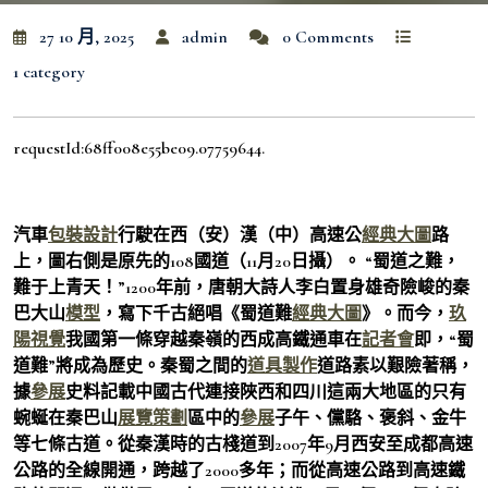
27 10 月, 2025
admin
0 Comments
1 category
requestId:68ff008e55be09.07759644.
汽車
包裝設計
行駛在西（安）漢（中）高速公
經典大圖
路
上，圖右側是原先的108國道（11月20日攝）。 “蜀道之難，
難于上青天！”1200年前，唐朝大詩人李白置身雄奇險峻的秦
巴大山
模型
，寫下千古絕唱《蜀道難
經典大圖
》。而今，
玖
陽視覺
我國第一條穿越秦嶺的西成高鐵通車在
記者會
即，“蜀
道難”將成為歷史。秦蜀之間的
道具製作
道路素以艱險著稱，
據
參展
史料記載中國古代連接陜西和四川這兩大地區的只有
蜿蜒在秦巴山
展覽策劃
區中的
參展
子午、儻駱、褒斜、金牛
等七條古道。從秦漢時的古棧道到2007年9月西安至成都高速
公路的全線開通，跨越了2000多年；而從高速公路到高速鐵