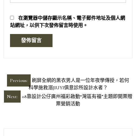
在
瀏覽器
中儲存顯示名稱、電子郵件地址及個人網
站網址，以供下次發佈留言時使用。
文
Previous:
刷屏全網的黑衣男人是一位年夜學傳授，若何
章
科學施救溺JIUYI俱意診所設計水者？
導
Next:
08靠設計公仔廣州福彩啟動“灣區有福”主題即開票贈
票營銷活動
覽