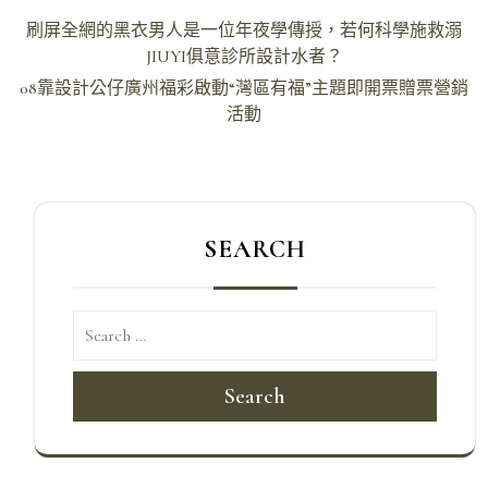
文
刷屏全網的黑衣男人是一位年夜學傳授，若何科學施救溺
章
JIUYI俱意診所設計水者？
導
08靠設計公仔廣州福彩啟動“灣區有福”主題即開票贈票營銷
活動
覽
SEARCH
Search