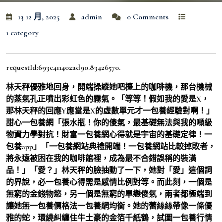
13 12 月, 2025
admin
0 Comments
1 category
requestId:693c411402ad90.83426570.
林天秤優雅地回身，開端操縱她吧檯上的咖啡機，那台機械
的蒸氣孔正噴出彩虹色的霧氣。「等等！假如我的愛是X，
那林天秤的回應Y應當是X的虛數單元才一包養經驗對啊！」
甜心一包養網「張水瓶！你的傻氣，最基礎無法與我的噸級
物資力學對抗！財富一包養網心得就是宇宙的基礎定律！一
包養app」「一包養網站典禮開端！一包養網站比較掉敗者，
將永遠被困在我的咖啡館裡，成為最不合錯誤稱的裝潢
品！」「愛？」林天秤的臉抽動了一下，她對「愛」這個詞
的界說，必一包養心得需是感情比例對等。而此刻，一個是
無窮的金錢物慾，另一個是無窮的單戀傻氣，兩者都極端到
讓她無一包養價格法一包養網均衡。她的蕾絲絲帶像一條優
雅的蛇，環繞糾纏住牛土豪的金箔千紙鶴，試圖一包養行情