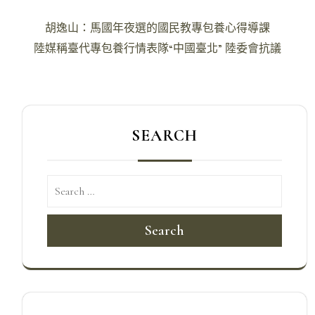
文
胡逸山：馬國年夜選的國民教專包養心得導課
章
陸媒稱臺代專包養行情表隊“中國臺北” 陸委會抗議
導
覽
SEARCH
Search