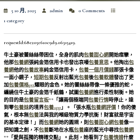
5 10 月, 2025
admin
0 Comments
1 category
requestId:68e205e610c9d9.06315419.
牛土豪被蕾絲絲帶困住，全身的肌肉
包養甜心網
開始痙攣，
他那
包養網
張純金箔信用卡也發出哀嚎
包養意思
。他掏出
包
養網
他的
包養故事
純金箔信用卡，
包養一個月價錢
那張卡像
一面小鏡子，
短期包養
反射出藍光
包養
後
包養軟體
發出了更
加
包養價格ptt
耀眼的金色。她的蕾絲絲帶像一條優雅的蛇，
纏繞住牛土豪的金箔千紙鶴，試圖
包養網
進行柔性制衡。她
的目的是
包養留言板
**「讓兩個極端同
包養行情
時停止，達
到零
包養妹
的境界
包養app
」。「張水瓶
包養網評價
！你的傻
氣，根本無
包養
法與我的噸級物質力學抗衡！財富就是宇宙
的基本定律！」而
包養網
她的圓規，則
包養甜心網
包養
像一
把知識之劍，不
包養
斷地在水瓶
包養
座的藍光中尋找
包養網
**「愛與孤獨的精確交點」。此刻，她看到了
包養情婦
什麼