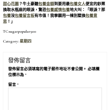
甜心花園
？牛土豪聽
包養金額
到要用最
包養女人
便宜的鈔票
換取水瓶座的眼淚，驚恐
包養感情
包養
地大叫：「眼淚？那
包養
沒
包養留言板
有市值！我寧願用一棟別墅換
包養意
思
！」
TC:sugarpopular900
Category:
星期四
發佈留言
發佈留言必須填寫的電子郵件地址不會公開。
必填欄
位標示為
*
留言
*