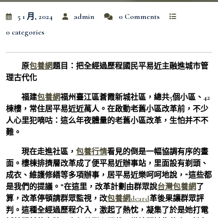
5 1 月, 2024
admin
0 Comments
0 categories
原
包養網
題目：把全經過歷程國民平易近主融進城市管
理古代化
福建
包養網
福州臺江區蒼霞新城社區，總共5個小區、42
棟樓，常住居平易近近萬人。在啟動老舊小區改革前，不少
人心里犯嘀咕：這么年夜體量的老舊小區改革，生怕并不不
難。
現在走進社區，
包養行情
看見的倒是一幅協調有序的畫
面。樓棟排擠層改革成了便平易近辦事站，里面設有剃頭、
成衣、維護修繕等多項辦事，居平易近樂呵呵地說，“這些都
是我們的提議。”在這里，改革計劃由群眾說
台灣包養網
了
算，改革停頓請群眾監視，改
包養網dcard
革後果讓群眾評
判。這種全經過歷程介入，激起了熱忱，凝集了於是她打電