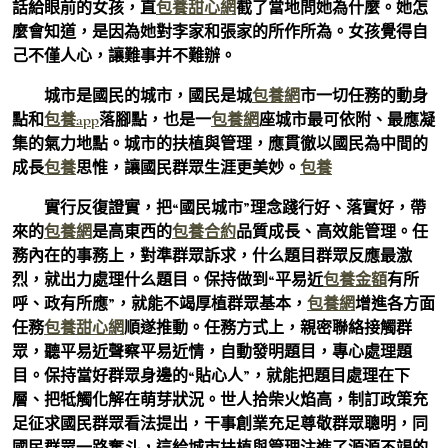
話給眼前的女孩，直
包養甜心網
截了當地問她為什麼。她怎
麼會知道，是因為她對李家和張家的所作所為。女孩覺得自
己不僅人心，讓難事并不難辦。
城市是國民的城市，國民是城
包養網
市一切任務的動身
點和
包養app
落腳點，也是一
包養網
座城市最可依附、最應凝
集的氣力地點。城市的扶植與管理，應貫徹以國民為中間的
成長
包養
思惟，讓國民群眾生涯更美妙。
包養
實行反復證實，把“國民城市”理念踐行好、落實好，帶
來的
包養網
是高東西的
包養合約
品質成長、高效能管理。任
務內在的事務上，對準群眾訴求，什么題目群眾反應最激
烈，就出力處理什么題目。保持做到“平易近
包養金額
有所
呼、政有所應”，就能不竭厚植群眾基本，
包養網
增進各方面
任務
包養甜心網
順遂推動。任務方式上，親密聯絡接觸群
眾，聽平易近聲察平易近情，自動發明題目，專心處理題
目。保持當好群眾身邊的“貼心人”，就能把題目處理在下
層、把牴觸化解在萌芽狀況。世人拾柴火焰高，制訂政策充
足征求國民群眾看法提出，干事創業充足尊敬群眾聰明，同
國民群眾一路奮斗，這給城市扶植與管理注進了源源不竭的