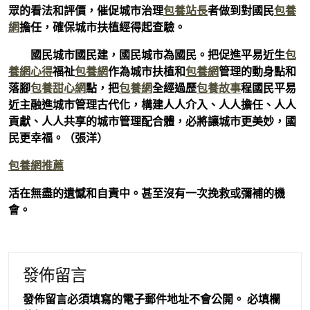
眾的看法和評價，催促城市治理
包養站長
者做到對國民
包養
網
擔任，確保城市扶植經得起查驗。
國民城市國民建，國民城市為國民。把促進平易近生
包
養網心得
福祉
包養網
作為城市扶植和
包養網
管理的動身點和
落腳
包養甜心網
點，把
包養網
全經過歷
包養故事
程國民平易
近主融進城市管理古代化，構建人人介入、人人擔任、人人
貢獻、人人共享的城市管理配合體，必將讓城市更美妙，國
民更幸福。（
張洋
）
包養網推薦
活在無盡的遺憾和自責中。甚至沒有一次挽救或彌補的機
會。
發佈留言
發佈留言必須填寫的電子郵件地址不會公開。
必填欄