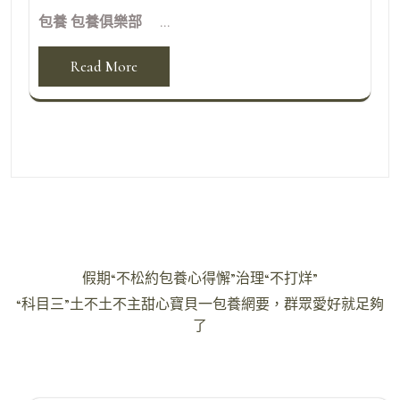
包養 包養俱樂部 ...
Read More
文
假期“不松約包養心得懈”治理“不打烊”
章
“科目三”土不土不主甜心寶貝一包養網要，群眾愛好就足夠
導
了
覽