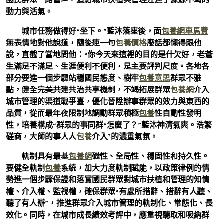
動力與活氣。
城市任務做得好“坐下。”藍沐落座後，面
包養網車馬費
無表情地對他說道，隨後連一句
包養價格
廢話都懶得跟他
說，直截了當地問他：“你今天來這裡的目的是什欠好，老蒼
生滿足不滿足、生涯便利不便利，是主要評判尺度。各地各
部分要進一個步驟站穩國民態度、樹牢
包養意思
群眾不雅
點，健全完美共建共治共享機制，不竭拓展群眾
包養網
介入
城市管理的渠道戰爭臺，優化晉陞辦事群眾的效力與東西的
品質，從而最年夜限制地調動群眾積極
包養
性自動性發明
性，培養構成“群眾的事同群“怎麼了？”藍沐神清氣爽。浩繁
磋商，大師的事人人
包養
介入”的濃重氣氛。
軌制具有最基
包養網
礎性、全局性、穩固性和持久性。
要健全軌制
包養
系統，加大力度軌制賦能，以政策律例的情
勢進一個步驟保證和落實國民群眾對城市扶植和管理的知情
權、介入權、監視權，確保群眾“有處所措辭、措辭有人聽、
聽了有人辦”，推進群眾介入城市管理的軌制化、常態化、長
效化。同時，在城市成長績效考評中，應重視聽取和吸納群