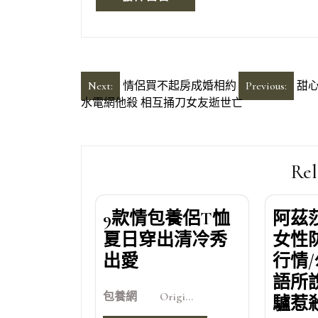
文
Next:
情侶買不起房成婚相約
Previous:
甜
水電網他殺 相互捅刀女友逝世亡
章
導
覽
Rel
9款情包養侶T恤
阿茲
夏日穿出清冷秀
女性
出愛
行情
語所
包養網 Origi...
驢惹