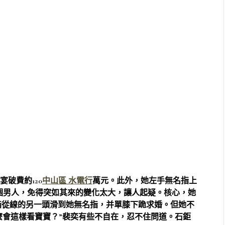
破費約120
中山區 水電行
萬元。此外，她左手無名指上
個男人，免得突如其來的變化太大，讓人起疑。核心，她
指
從線的另一頭滑到她無名指，并單膝下跪求婚。但她不
怎麼會這樣看寶寶？”裴奕有些不自在，忍不住問道。石鉅