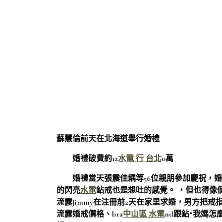
蘇慧倫前天在北海道舉行婚禮
婚禮破費約12
水電 行 台北
0萬
婚禮當天張震佳耦等56位親朋參加慶祝，婚宴
的閃亮
水電
鉆戒也是想吐的感覺。 ，但也得像
流露Jimmy在注冊前2天在家里求婚，男方把
戒
流露婚戒價格、bra
中山區 水電
nd跟鉆“我媽