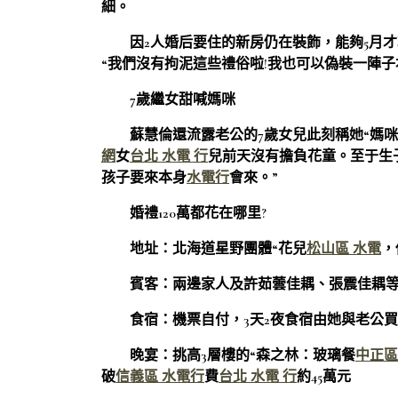
細。
因2人婚后要住的新房仍在裝飾，能夠5月才
“我們沒有拘泥這些禮俗啦!我也可以偽裝一陣
7歲繼女甜喊媽咪
蘇慧倫還流露老公的7歲女兒此刻稱她“媽咪”
網
女
台北 水電 行
兒前天沒有擔負花童。至于生
孩子要來本身
水電行
會來。”
婚禮120萬都花在哪里?
地址：北海道星野團體“花兒
松山區 水電
，
賓客：兩邊家人及許茹蕓佳耦、張震佳耦等5
食宿：機票自付，3天2夜食宿由她與老公買單
晚宴：挑高3層樓的“森之林：玻璃餐
中正區
破
信義區 水電行
費
台北 水電 行
約45萬元