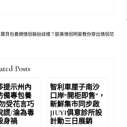
心寶貝包養網情侶裝紛歧樣？歐美情侶明星教你穿出情侶范
ated Posts
莎提示州內
智利車厘子南沙
防備專包養
口岸“開柜即售”，
/勿受花言巧
新鮮集市同步啟
說謊/淪為毒
JIUYI俱意診所設
殺身禍
計動三日展銷