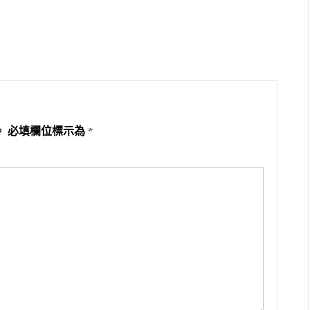
。
必填欄位標示為
*