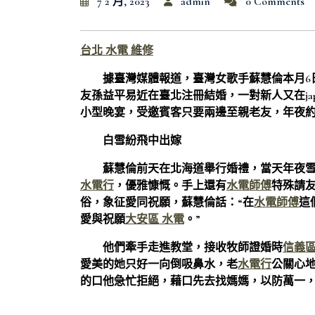
7 2 月, 2023
admin
0 Comments
台北 水電 維修
據臺灣媒體報道，臺灣女歌手蘇慧倫本月6日與
友孫益平易近在臺北注冊結婚，一對新人又在jap
小型晚宴，受邀賓客只要兩邊至親老友，年夜約
白雪紛飛中出嫁
蘇慧倫前天在北海道舉行婚禮，當天年夜雪
水電行
，優雅慷慨。手上還有
水電師傅
特殊請友
俗，象征愛同祝願，蘇慧倫話：“在
水電師傅
這
愛與祝願
大安區 水電
。”
他們牽手走進教堂，接收牧師證婚時
信義區
愛美的她只好一向倒吸鼻水，老
水電行
公關心
的口他急忙拒絕，藉口先去找媽媽，以防萬一