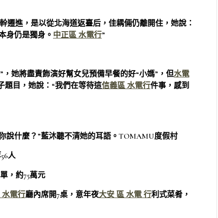
幹遷進，是以從北海道返臺后，佳耦倆仍離開住，她說：
子本身仍是獨身。
中正區 水電行
”
，她將盡責飾演好幫女兒預備早餐的好“小媽”，但
水電
子
題目
，她說：“我們在等待這
信義區 水電行
件事，感到
你說什麼？”藍沐聽不清她的耳語。TOMAMU度假村
6人
，約75萬元
 水電行
廳內席開7桌，意年夜
大安 區 水電 行
利式菜肴，