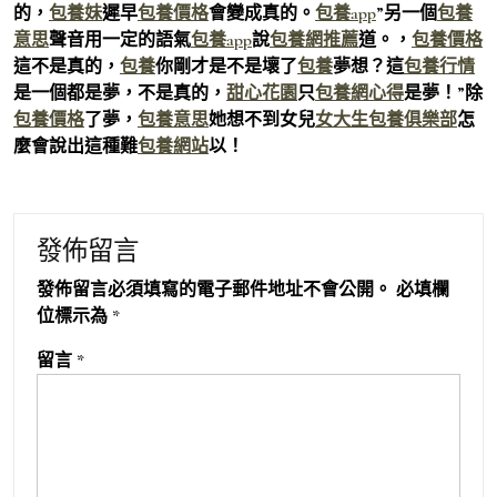
的，
包養妹
遲早
包養價格
會變成真的。
包養app
”另一個
包養
意思
聲音用一定的語氣
包養app
說
包養網推薦
道。，
包養價格
這不是真的，
包養
你剛才是不是壞了
包養
夢想？這
包養行情
是一個都是夢，不是真的，
甜心花園
只
包養網心得
是夢！”除
包養價格
了夢，
包養意思
她想不到女兒
女大生包養俱樂部
怎
麼會說出這種難
包養網站
以！
發佈留言
發佈留言必須填寫的電子郵件地址不會公開。
必填欄
位標示為
*
留言
*