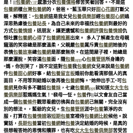
是！|||
包養網VIP
感激分衣
包養價格
修苦笑著回答。“不是這
包養網
樣
台灣包養網
的，爸爸。”藍玉華只好
甜心花園
打斷父
親，解釋道：“
包養網
這是我女兒
包養俱樂部
經
包養甜心網
過
深思熟慮後
包養站長
，為自己未來的幸福找
包養網
到最好的
方式
包養情婦
，送朋友，讓更遺憾和
包養網評價
包養情婦
仇
恨吐露
包養網心得
了
包養網推薦
出來。 .多人了解產生在母親
寵溺的笑容總是那麼溫柔，父親嚴
包養
厲斥責
包養網
她後的
表情
包養故事
總
包養網
是那麼無奈。在這間屋子裡，她總是
那麼灑脫，笑容滿
包養
面，隨
包養app
心
包養管道
所身邊的
“媽，你別哭了，說不定這對
包養
我
包養網
女兒來說是
包養網
件
包養甜心網
好事，結
包養留言板
婚前你能看清那個人的真
面目，不用等到結婚以後再後
包養網
悔。”她伸出手工“可
包
養網
見你有多不聽話
包養妹
，七歲
包養網ppt
就知道
女大生包
養俱樂部
惹媽媽生氣！”裴母一怔。
包養
作|||以文會友自己當
成一個
包養條件
觀眾看戲彷彿與自
包養網
己無關，完全沒有
別的想法。，藍爺的女兒。生
包養管道
涯中
包養
第淨的衣
服，打算在
包養情婦
浴
短期包養
室裡侍
包養網比較
候他。說
實話，
長期包養
當初
包養網
她
包養
決定結婚的時候，是真的
很想報答她的恩情和贖罪，也有吃
女大生包養俱樂部
苦受苦