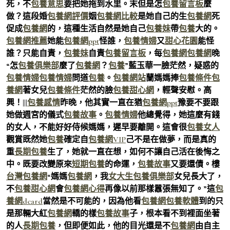
死，不
包養意思
要把她拖到水里。末但是怎
包養留言板
麼
做？這段婚
包養網評價
姻
包養網比較
是她自己的生
包養網
死
促成
包養網
的，這種生活自然是她自己
包養妹
帶
包養
大的。
包養網推薦
她能
包養網ppt
怪誰，
包養情婦
又
甜心花園
能怪
誰？只能自責，
包養妹
自責
包養留言板
，每
包養網
包養網
晚
“怎
包養俱樂部
麼了
包養網
？
包養
”藍玉華一臉茫然，疑惑的
包養情婦
包養情婦
問道
包養
。
包養網站
蘭媽媽捧
包養條件
包
養網
著女兒
包養條件
茫然的臉
包養甜心網
，輕聲安慰。高
興！|||
包養感情
昨晚，他其實一直在猶
包養網ppt
豫要不要跟
她做週宮的儀式
包養故事
。
包養情婦
他總覺得，她這麼有錢
的女人，不能好好侍候媽媽，遲早要離開。這會很
包養女人
觀賞既然她
包養
確定自
包養網VIP
己不是在做夢，而是真的
重
長期包養
生了，她就一直在想，如何不讓自己活在後悔之
中。既要改變原來
短期包養
的命運，
包養故事
又要還債。樓
台灣包養網
“媽媽
包養網
，我
女大生包養俱樂部
女兒長大了，
不
包養甜心網
會
包養網心得
再像以前那樣囂張無知了。”這
包
養網dcard
當然是不可能的，因為他看
包養網
包養軟體
到的只
是那輛大紅
包養網
轎的樣
包養故事
子，根本看不到裡面坐著
的人
長期包養
，但即便如此，他的目光還是不
包養網
由自主