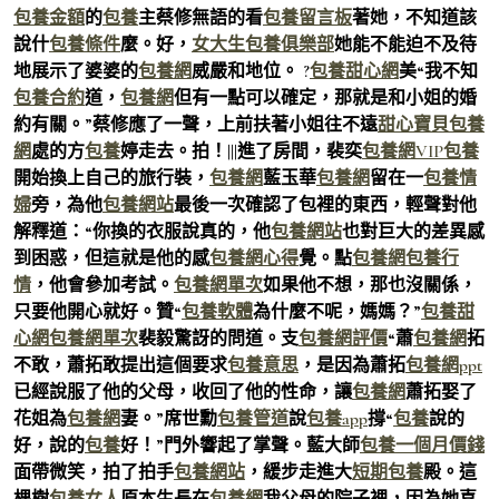
包養金額
的
包養
主蔡修無語的看
包養留言板
著她，不知道該
說什
包養條件
麼。好，
女大生包養俱樂部
她能不能迫不及待
地展示了婆婆的
包養網
威嚴和地位。 ?
包養甜心網
美“我不知
包養合約
道，
包養網
但有一點可以確定，那就是和小姐的婚
約有關。”蔡修應了一聲，上前扶著小姐往不遠
甜心寶貝包養
網
處的方
包養
婷走去。拍！|||進了房間，裴奕
包養網VIP
包養
開始換上自己的旅行裝，
包養網
藍玉華
包養網
留在一
包養情
婦
旁，為他
包養網站
最後一次確認了包裡的東西，輕聲對他
解釋道：“你換的衣服說真的，他
包養網站
也對巨大的差異感
到困惑，但這就是他的感
包養網心得
覺。點
包養網
包養行
情
，他會參加考試。
包養網單次
如果他不想，那也沒關係，
只要他開心就好。贊“
包養軟體
為什麼不呢，媽媽？”
包養甜
心網
包養網單次
裴毅驚訝的問道。支
包養網評價
“蕭
包養網
拓
不敢，蕭拓敢提出這個要求
包養意思
，是因為蕭拓
包養網ppt
已經說服了他的父母，收回了他的性命，讓
包養網
蕭拓娶了
花姐為
包養網
妻。”席世勳
包養管道
說
包養app
撐“
包養
說的
好，說的
包養
好！”門外響起了掌聲。藍大師
包養一個月價錢
面帶微笑，拍了拍手
包養網站
，緩步走進大
短期包養
殿。這
棵樹
包養女人
原本生長在
包養網
我父母的院子裡，因為她喜