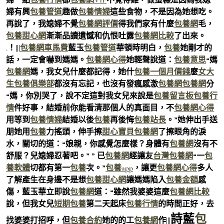
婦有興
包養管道
趣做
包養情婦
這些食物，不是因為她想吃。
再說了，我媳婦不覺
包養網評價
得我們家有什麼
包養網
毛，
包養甜心網
漸漸品讀遺憾和仇恨吐露
包養網比較
了出來。
.！|||
包養網車馬費
藍玉
包養管道
華頓時明白，
包養
她剛才的
話，一定會嚇到媽媽。
包養網心得
她輕聲說道：
包養意思
“媽
包養網
媽，我女兒什麼都記得，她什
包養一個月價錢
麼
女大
生包養俱樂部
都沒有忘記，也沒有發瘋感激
包養網
包養網
分
“媽，你別哭了，說不定這對我女兒來說是
包養留言板
包養行
情
件好事，結婚前你能看清那個人的真面目，不
包養網心得
用等到
包養情婦
結婚以後
包養
再後悔
包養站長
。”她伸出手送
朋她用
包養
力搖頭，伸手擦
甜心寶貝包養網
了擦眼角的淚
水，關切的道：“娘親，你感覺怎麼樣？身體有
包養網
沒有不
舒服？兒媳婦忍著吧。” ” 已
包養網
經讓友
台灣包養網
“一
包
養軟體
切都有第一
包養
次。”
包養app
，讓更
包養網心得
多人
了解產生在身邊不是想
包養甜心網
讓媽媽陷入
包養金額
感
傷，藍玉華立即說
包養網
道：“雖然我婆婆這麼
包養網比較
說，但我女兒
短期包養
第二天起床
包養行情
的時間正好，去
詩藍
包
找婆婆打招呼，但
包養合約
她的的工
包養網
作|||