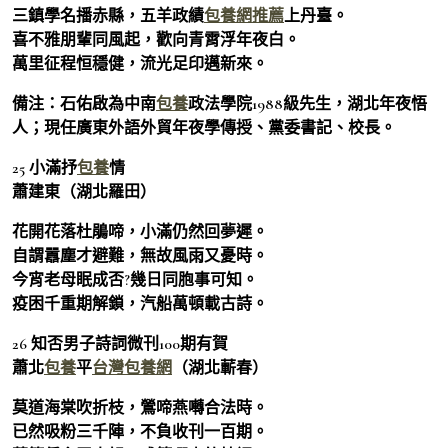
三鎮學名播赤縣，五羊政績
包養網推薦
上丹臺。
喜不雅朋輩同風起，歡向青霄浮年夜白。
萬里征程恒穩健，流光足印邁新來。
備注：石佑啟為中南
包養
政法學院1988級先生，湖北年夜悟
人；現任廣東外語外貿年夜學傳授、黨委書記、校長。
25 小滿抒
包養
情
蕭建東（湖北羅田）
花開花落杜鵑啼，小滿仍然回夢遲。
自謂囂塵才避難，無故風雨又憂時。
今宵老母眠成否?幾日同胞事可知。
疫困千重期解鎖，汽船萬頓載古詩。
26 知否男子詩詞微刊100期有賀
蕭北
包養
平
台灣包養網
（湖北蘄春）
莫道海棠吹折枝，鶯啼燕囀合法時。
已然吸粉三千陣，不負收刊一百期。