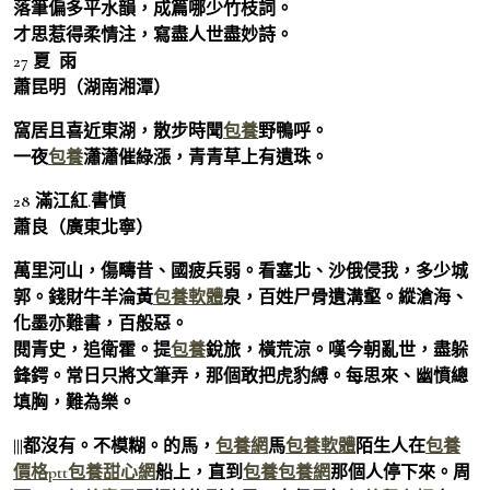
落筆偏多平水韻，成篇哪少竹枝詞。
才思惹得柔情注，寫盡人世盡妙詩。
27 夏 雨
蕭昆明（湖南湘潭）
窩居且喜近東湖，散步時聞
包養
野鴨呼。
一夜
包養
瀟瀟催綠漲，青青草上有遺珠。
28 滿江紅.書憤
蕭良（廣東北寧）
萬里河山，傷疇昔、國疲兵弱。看塞北、沙俄侵我，多少城
郭。錢財牛羊淪黃
包養軟體
泉，百姓尸骨遺溝壑。縱滄海、
化墨亦難書，百般惡。
閱青史，追衛霍。提
包養
銳旅，橫荒涼。嘆今朝亂世，盡躲
鋒鍔。常日只將文筆弄，那個敢把虎豹縛。每思來、幽憤總
填胸，難為樂。
|||都沒有。不模糊。的馬，
包養網
馬
包養軟體
陌生人在
包養
價格ptt
包養甜心網
船上，直到
包養
包養網
那個人停下來。周