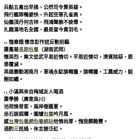
兵點五禽出早操，公然司令算英雄。
飛行艦隊鴨婆快，升起空軍孔雀高。
仙鶴頂丹何吉祥，飛鴻聲脆不疲憊。
扎龍濕地名全國，最是當今貴羽毛。
12 憶秦娥·懷念彭作述反動前驅
蕭鳳菊
長期包養
（湖南武岡）
懷英烈，棄文從武平易近情切。平易近情切，濟貧除惡，匪
患覆滅。
英雄震動湘南月，軍魂永駐旗幟獵。旗幟獵，工農威力，毅
剛如鐵。
13 小滿與來自梅城友人喝酒
蕭學勝（廣東吳川）
池荷娛昔客，兩岸樹蘢蔥。
坐石談遐邇，圍爐
包養
吟月風。
感
台灣包養網
包養網站
他情尚厚，愧我饌難豐。
酒酌三巡過，休言臉泛紅。