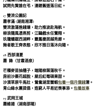
試問先賢誰在弔，漫蹉舊道落日紅。
17 雙流公園記
蕭孝滿 (湖南湘潭)
雙流激蕩進錢塘，助力推波赴海航。
柳浪隨風憑燕剪，江鷗戲水任鶯翔。
玖瓏蟠踞西湖畔，靈鳳棲居越秀廊。
舞者歌王齊表態，欣不雅日落沐向陽。
18 西部淺夏
蕭 鋒（甘肅酒泉）
芒種麥苗抽穗子，端陽柳葉蕩秋千。
房前沙棗花超脫，屋后紅莓碩果甜。
沙漠草原牛馬壯，鴛鴦湖里蟹蝦
包養一個月價錢
潛。
青山綠水黨提倡，造窮人平易近喪事添。
包養故事
19 武岡王城
蕭維揚（湖南邵陽）