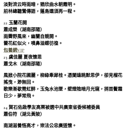
淡對流云時雨暗，猶欣曲水朝霞明。
前林總聽鶯傳語，蓬島還須再一程。
22 玉蘭花開
蕭成榮（湖南邵陽）
雨霽野風來，幽蘭自競開。
蕾花紅似火，噴鼻溢蝶彷徨。
包養網VIP
23 虞佳麗 夏夜懷思
蕭戈木（湖南邵陽）
風掀小院花圃麗，柳綠牽犀桂。憑闌遠眺默思伊，卻見榴花
搖曳，渺無回。
歌樂漸歇霓虹醉，玉兔水池墜，壁燈陰暗月光窺，捎首鬢霜
日少，夢常飛。
24 賀石佑啟學友高票被選中共廣東省委候補委員
蕭伯符（湖北黃陂）
南湖滋養悟高才，崇法公忠廣道懷。