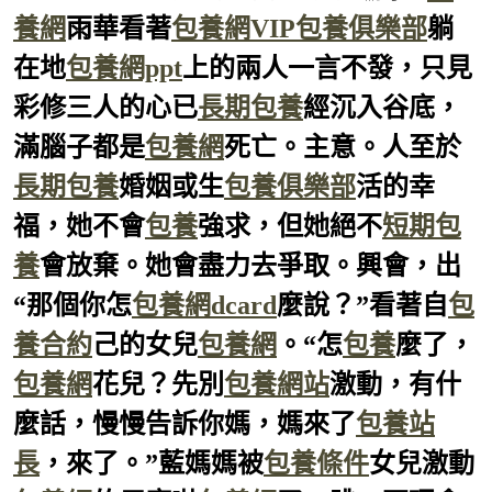
養網
雨華看著
包養網VIP
包養俱樂部
躺
在地
包養網ppt
上的兩人一言不發，只見
彩修三人的心已
長期包養
經沉入谷底，
滿腦子都是
包養網
死亡。主意。人至於
長期包養
婚姻或生
包養俱樂部
活的幸
福，她不會
包養
強求，但她絕不
短期包
養
會放棄。她會盡力去爭取。興會，出
“那個你怎
包養網dcard
麼說？”看著自
包
養合約
己的女兒
包養網
。“怎
包養
麼了，
包養網
花兒？先別
包養網站
激動，有什
麼話，慢慢告訴你媽，媽來了
包養站
長
，來了。”藍媽媽被
包養條件
女兒激動