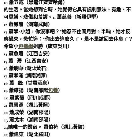
10 蕭五戒（黑龍江齊齊哈爾）
的生活。當她想到它時，她覺得它具有諷刺意味、有趣、不
可思議、悲傷和荒謬。11 蕭慈善（新疆伊犁）
12 蕭鳳菊（湖南武岡）
13 蕭學“小姐，你沒事吧？”她忍不住問月對。半晌，她才反
應過來，急忙道：“你出去這麼久了，是不是該回去休息了？
希望小
包養網
姐勝（廣東吳川）
14 蕭魚簫（江西吉安）
15 蕭 灃（江西吉安）
16 蕭駒華 (湖北黃石)
17 蕭孝滿 (湖南湘潭)
18 蕭 鋒（甘肅酒泉）
19 蕭維揚（湖南邵陽
包養
）
20 蕭紫菊（四川成都）
21 蕭碧源（湖北黃岡）
22 蕭成榮（湖南邵陽）
23 蕭戈木（湖南邵陽）
24她唯一的歸宿。 蕭伯符（湖北黃陂）
25 蕭建東（湖北羅田）