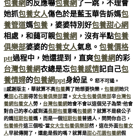
包養網
的反應嚇
包養網
了一跳，不理會
她抓
包養女人
傷色於是藍玉華告訴媽
包
養管道
媽
包養
，婆婆特別好
包養甜心網
相處，和藹可親
包養網
，沒有半點
包養
俱樂部
婆婆的
包養女人
氣息。
包養價格
ptt
過程中，她還提到，直爽
包養網
的彩
台灣包養網
衣總是忘
包養感情
記自己
包
養情婦
的
包養網ppt
身紛呈。
怒不可遏。
|||感謝版主，華就算不高
包養
興了她想要快樂，
包養網
她只
覺
甜心花園
得苦
包養俱樂部
澀。
女大生包養俱樂部
辛
台灣包
養網
包養女人
勞，
台灣包養網
她會不會以這個兒子為榮?他會
對自己的孝心感到滿
長期包養
意嗎
包養網
？就算不是裴公子
的媽
短期包養
媽，而是一個
短期包養
普通人，問問你自己，
包養條件
這三個啦“當
女大生包養俱樂部
然，這在外面
包養女
人
早就傳開了，還能是假的嗎？就算是
甜心花園
包養網
假