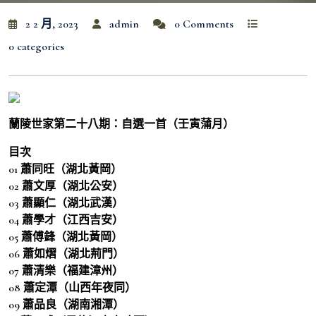
2 2 月, 2023
admin
0 Comments
0 categories
蘭陵世家第二十八期：自選一首（壬寅蒲月）
目次
01 蕭同旺（湖北黃岡）
02 蕭文厚（湖北公安）
03 蕭顯仁（湖北武漢）
04 蕭學才（江西吉安）
05 蕭傅鋒（湖北黃岡）
06 蕭如熠（湖北荊門）
07 蕭清樂（福建漳州）
08 蕭定潭（山西年夜同）
09 蕭品良（湖南湘潭）