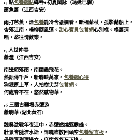
14 點
包養網站
絳唇●初夏閑詠（馮延巳體）
蕭魚簫（江西吉安）
雨打芭蕉，煙
包養
籠冷舍憑欄看。斷橋藜杖，孤影蘭船上。
杏落江南，楊柳隨風蕩。
甜心寶貝包養網
心別樣。橫簫清
唱，愁往情歡樂。
15 人世仲春
蕭灃（江西吉安）
南邊頻落雨，南國盡飛花。
熱語傳千戶，新聯映萬家。
包養網心得
狗親原上草，人拍樹尖芽
包養網
。
何處春不在，悠然感物華。
16 三國古疆場赤壁游
蕭駒華 (湖北黃石)
魏吳激戰年夜江中，赤壁燃燒逐霸雄。
壯景皆隨流水逝，悍魂盡散回頭空
包養留言板
。
丹磯凜冽濤邊立，庶客悠悠石下逢。