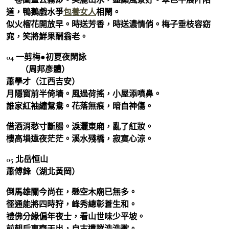
道，鴨鵝戲水爭
包養女人
相鬧。
似火榴花開放早。時送芳香，時送濃情俏。梅子垂枝容窈
窕，笑將鮮果酬翁老。
04 一剪梅●初夏夜閑詠
（周邦彥體）
蕭學才（江西吉安）
月隱窗前半倚墻。風過荷搖，小屋添噴鼻。
誰家紅袖繡鴛鴦。花落無痕，暗自神傷。
借酒消愁寸斷腸。淚灑東廂，亂了紅妝。
樓高塤遠夜茫茫。溪水殘橋，寂寞心涼。
05 北岳恒山
蕭傅鋒（湖北黃岡）
倒馬雄關今尚在，懸空木廟已無多。
徑通能將四時狩，峰秀總彰蒼生和。
禮佛分緣偏年夜士，看山世味少平坡。
前朝后事齊天出，自古遺蹤浩浩歌。