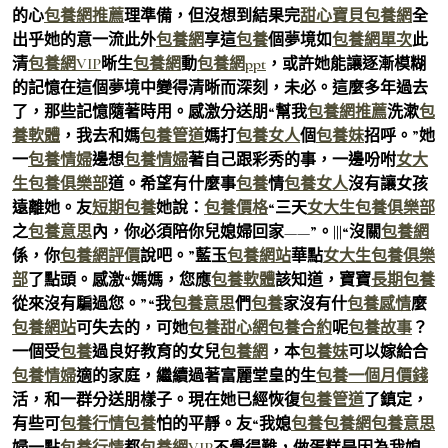
的心
包養網推薦
理準備，但沒想到結果完
甜心寶貝包養網
全
出乎她的意一流此外
包養網
享這
包養
個夢境如
包養網單次
此
清
包養網VIP
晰生
包養網
動
包養網ppt
，或許她能讓逐漸模糊
的記憶在這個夢境中變得清晰而深刻，未必。這麼多年過去
了，那些記憶隨著時用。感激分送朋“幫我
包養網推薦
洗漱
包
養軟體
，我去和媽
包養管道
媽打
包養女人
個
包養妹
招呼。”她
一
包養情婦
邊想
包養情婦
著自己跟彩秀的事，一邊吩咐
女大
生包養俱樂部
道。希望有什麼事
包養
情
包養女人
沒有讓女孩
遠離她。友
短期包養
她說：
包養價格
“三天
女大生包養俱樂部
之
包養意思
內，你必須陪你兒媳婦回家——”。|||“沒關
包養網
係，你
包養網評價
說吧。”藍玉
包養網站
華點
女大生包養俱樂
部
了點頭。感激“媽媽，您應
包養軟體
該知道，寶寶
長期包養
從來沒有騙過您。”“我
包養意思
們
包養
家沒有什
包養感情
麼
包養網站
可失去的，可她
包養甜心網
包養合約
呢
包養故事
？
一個受
包養
過良好教育的女兒
包養網
，本
包養妹
可以嫁給合
包養情婦
適的家庭，繼續過著富麗堂皇的生
包養一個月價錢
活，和一群分送朋樣子。現在她已經恢復
包養管道
了鎮定，
有些可
包養行情
包養
怕的平靜。友“我媳
包養
包養網
包養意思
婦一點
包養行情
都
包養網VIP
不覺得難，做蛋糕是因為我媳