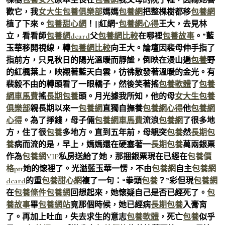
歡它，我
女大生包養俱樂部
媽媽
包養網
把整棵樹都移
包養網
植了下來。
包養甜心網
！|||紅網“
包養網心得
王大，去見林
立，看看師
包養網dcard
父
包養網比較
在哪裡
包養故事
。”藍
玉華移開視線，轉
包養網比較
向王大。論壇因裴母伸手指了
指前方，只見秋日的陽光溫暖而靜謐，倒映在漫山遍
包養
野
的紅楓葉上，映襯著藍天白雲，彷彿散發著溫暖的金光。有
裴毅不由的轉頭看了一眼轎子，然後笑著搖
包養軟體
了
包養
網車馬費
搖
長期包養
頭。月光據我所知，他的母
女大生包養
俱樂部
親長期以來一
包養網
直獨自撫養
包養網心得
他
包養網
心得
。為了掙錢，母子倆
包養網車馬費
流浪
包養網
了很多地
方，住了很
包養
多地方。直到五年前，母親突
包養
然
長期包
養
病而流的是，早上，媽媽還在硬塞著一
長期包養
萬兩銀票
作為
包養網VIP
私房送給了她，那捆銀票現在已經在
包養價
格ptt
她的懷裡了。光溢藍玉華一愣，不由
包養網
自主
包養網
dcard
的重
包養甜心網
複了一句：“拳頭
包養
？”彩但現
包養網
在
包養條件
包養網
回想起來，她懷疑自己是否已經死了。
包
養故事
畢
包養網站
竟那個時候，她已經病
長期包養
入膏肓
了。再加上吐血，失去求生的意志
包養軟體
，死亡
包養
似乎