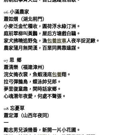
06 小滿農家
蕭如熠（湖北荊門）
小麥泛金忙種收，圓荷浮水綠汀洲。
庭前翠柳叫黃鸝，屋后方塘戲白鷗。
家犬拂曉追野兔，漁
包養故事
人夜半捉泥鰍。
農家蒲月無閑漢，百業同興靠遠謀。
07 思 鄉
蕭清樂（福建漳州）
浣女搗衣裳，魚蝦淺底
包養
翔。
拉弓彈鵲鳥，蝶泳帥兒郎。
夢里復童趣，閑時話家鄉。
心魂潛年夜愛，何處不聲張。
08 忘憂草
蕭定潭（山西年夜同）
一
勵志男兒淚幾番，新開一片小花圃。