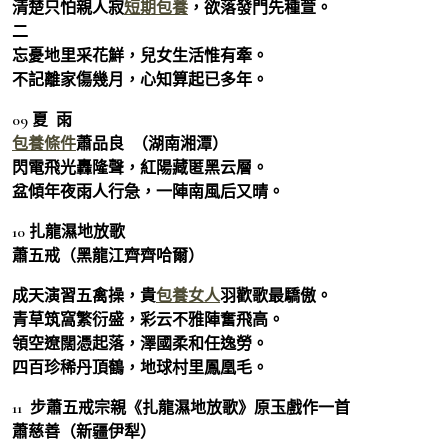
清楚只怕親人寂
短期包養
，欲落發門先種萱。
二
忘憂地里采花鮮，兒女生活惟有牽。
不記離家傷幾月，心知算起已多年。
09 夏 雨
包養條件
蕭品良 （湖南湘潭）
閃電飛光轟隆聲，紅陽藏匿黑云層。
盆傾年夜雨人行急，一陣南風后又晴。
10 扎龍濕地放歌
蕭五戒（黑龍江齊齊哈爾）
成天演習五禽操，貴
包養女人
羽歡歌最驕傲。
青草筑窩繁衍盛，彩云不雅陣奮飛高。
領空遼闊憑起落，澤國柔和任逸勞。
四百珍稀丹頂鶴，地球村里鳳凰毛。
11 步蕭五戒宗親《扎龍濕地放歌》原玉戲作一首
蕭慈善（新疆伊犁）