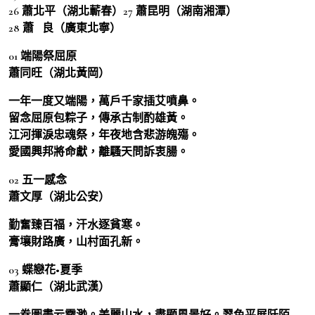
26 蕭北平（湖北蘄春）27 蕭昆明（湖南湘潭）
28 蕭 良（廣東北寧）
01 端陽祭屈原
蕭同旺（湖北黃岡）
一年一度又端陽，萬戶千家插艾噴鼻。
留念屈原包粽子，傳承古制酌雄黃。
江河揮淚忠魂祭，年夜地含悲游魄殤。
愛國興邦將命獻，離騷天問訴衷腸。
02 五一感念
蕭文厚（湖北公安）
勤奮臻百福，汗水逐貧寒。
膏壤財路廣，山村面孔新。
03 蝶戀花•夏季
蕭顯仁（湖北武漢）
一卷圖畫云霧渺。美麗山水，盡顯風景好。翠色平展阡陌