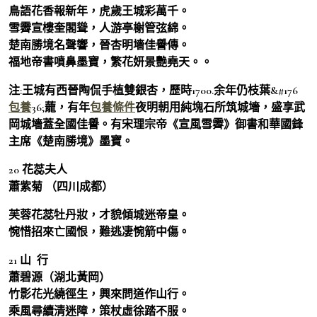
鳥語花香報新年，虎歲王城彩萬千。
雪霽宣樓奎閣聳，人游亭榭管弦綿。
楚南勝境名聲響，晉杏明墻佳譽傳。
福地帝書噴鼻墨寶，繁花妍景艷堯天。。
注:王城有西晉陶侃手植雙銀杏，歷時1700.余年仍枝葉&#176
包養
36;蘢，有年
包養條件
夜明朝用純塊石所筑城墻，盛享武
岡城墻蓋全國佳譽。有宋理宗帝《宣風雪霽》御書和華國鋒
主席《楚南勝境》墨寶。
20 花蕊夫人
蕭紫菊 （四川成都）
芙蓉花蕊牡丹妝，才貌傾城迷帝皇。
惋惜招來亡國恨，難逃凄惋箭中傷。
21 山 行
蕭碧源（湖北黃岡）
竹影花光繞徑生，興來問道作山行。
乘風尋續清迷障，策杖虛徐踏不服。