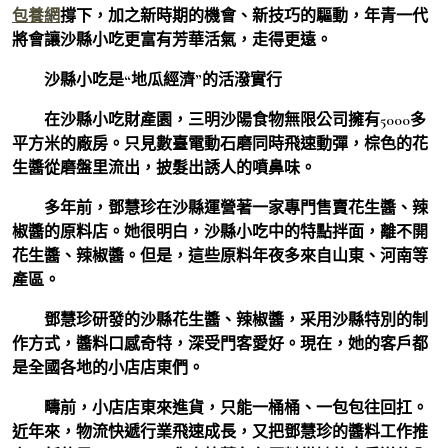
包養網
撐下，加之新時期的機會、新技巧的驅動，年青一代
將會讓沙縣小吃更富有芳華活氣，走得更遠。
沙縣小吃是“地瓜經濟”的活潑實行
在沙縣小吃財產園，三明沙陽食物無限公司擁有5000多
平方米的廠房。只見數臺電動石磨同時飛速動彈，棕色的花
生醬從磨盤里流出，披髮出誘人的噴鼻味。
多年前，鄧慧珍在沙縣運營著一家專門售賣花生醬、辣
椒醬的原料店。她很明白，沙縣小吃中的特點拌面，離不開
花生醬、辣椒醬。但是，這些原料年夜多來自山東、河南等
產區。
鄧慧珍研發的沙縣花生醬、辣椒醬，采用沙縣特別的制
作方式，醬料口感奇特，深受門客愛好。現在，她的客戶都
是全國各地的小店店東們。
疇前，小店店東來進貨，只能一桶桶、一包包往回扛。
近年來，物流快遞行業飛速成長，又把鄧慧珍的醬料工作推