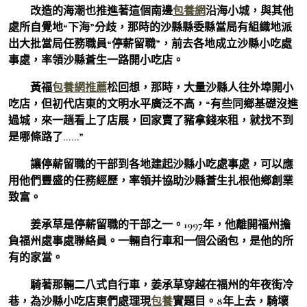
改造的海潮也推進著這個南邊
包養網
沿海小城，與其他
處所自覺地“下海”分歧，那時的沙縣縣委縣當局有組織地派
出大批當局任務職員“停薪留職”，前去各地成立沙縣小吃處
事處，率領沙縣蒼生一路開小吃店。
黃福
包養網推薦
松回想，那時，大量沙縣人往外埠開小
吃店，但初代店東的文明水平廣泛不高，“有些同鄉基礎沒進
過城，來一趟看上了店展，回家賣了豬拿錢來租，就找不到
是哪條路了……”
讓停薪留職的干部到各地建起沙縣小吃處事處，可以應
用他們豐盛的任務經歷，率領并協助沙縣蒼生扎根他鄉創業
致富。
姜承草是停薪留職的干部之一。1997年，他離開福州擔
負福州處事處聯絡員。一輛自行車和一個公函包，是他的所
有的家當。
騎著那輛二八式自行車，姜承草穿越在福州的年夜街冷
巷，為沙縣小吃店東們處理現
包養
實題目。8年上去，騎壞