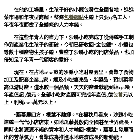
在他的工場里，生孩子好的小籠包發往全國各地，進進
菜市場和年夜型商超。整條
包養網站
生線上只要15名工人，
年夜年夜節儉了全鏈條的人力本錢。
在這些年青人的盡力下，沙縣小吃完成了從傳統手工制
作到產業化生孩子的衝破，今朝已研收回“金包銀”、小籠包
等數十種產物生孩子線，豐盛了沙縣小吃的門店菜品，也加
倍知足了年青一代顧客的愛好。
現在，在占地2600畝的沙縣小吃財產園里，會聚了食物
加工及配套企業24家，觸及小吃速凍品、半製品、預制菜等
高低游財產。僅水餃一個品類，天天的產量就能到達150噸，
年產值超3億元。全部小吃財產園可完成年產值5億
包養
元以
上，利稅1000萬元以上。
“藤蔓展四方，根莖不離鄉。”在楊秋月看來，沙縣小吃
連統一代代小店店東，如地瓜藤蔓般向全國甚至世界延長，
同時也將源源不竭的資本和人才輸回“根莖”，藤蔓上發展而
出的芳華氣力，會聚成為推進本地經濟成長的新動能。