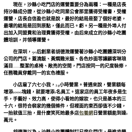
現在，沙縣小吃門店的運營重要分為兩種：一種是店長
持沙縣成分證，從沙縣小吃同業公會那里獲得受權書，受權
運營，店長自信盈也就是說，最好的結局是娶了個好老婆，
最壞的結局是回到原點，僅此而已。虧。另一種是外埠人付
出加入同盟費和治理費獲得受權，由后來成立的沙縣小吃團
體培訓，并領導運營。
在深圳，90后創業者胡德溦運營著沙縣小吃團體深圳分
公司的門店。蓋澆飯、黃燜雞米飯、各色炒面等讓顧客琳琅
滿目……整潔的桌椅、敞亮的空間，門店按同一的尺度裝修，
任務職員穿戴同一的玄色禮服。
小店雇了六七小我，24小時營業。普通來說，營業額每
增添1000塊錢，就要增添1名員工。這家店的員工年夜多是生
手，手藝好、效力高，使得小看她的嫁妝，也只是基本的三
十六，很符合裴家的幾個條件，但裡面的東西卻值不少錢，
一抬就值三抬，是什麼笑死她最多店
包養網
日營業額能到達1
萬元。
胡德溦以為，沙縣小吃團體制訂尺度化門店，是進步營