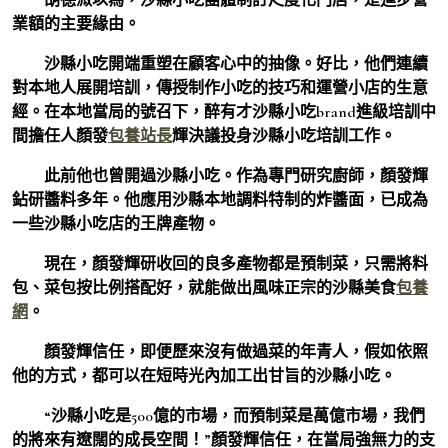
業額的主要緣由。
沙縣小吃開端重塑在顧客心中的抽像。好比，他們連續
對本地人展開培訓，傳授制作小吃的技巧和運營小店的生意
經。在本地當局的號召下，醉有才沙縣小吃brand進級培訓中
間擔任人顏發
包養站長
輝決議投身沙縣小吃培訓工作。
此前他也曾開過沙縣小吃。作為專門研究廚師，顏發輝
鉆研醬料多年。他應用沙縣本地調料特制的炸醬面，已成為
一些沙縣小吃店的王牌產物。
現在，顏發輝研收回的良多產物都是預制菜，只需將料
包、菜包按比例搭配好，就能做出風味正宗的沙縣美食
包養
網
。
顏發輝信任，即便歷來沒有做過菜的年青人，假如依照
他的方式，都可以在短時光內加工出甘旨的沙縣小吃。
“沙縣小吃是500億的市場，而預制菜是萬億市場，我們
的將來有遼闊的成長空間！”顏發輝信任，在當局強無力的支