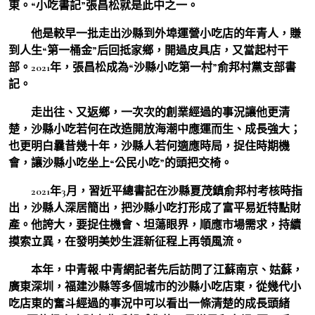
東。“小吃書記”張昌松就是此中之一。
他是較早一批走出沙縣到外埠運營小吃店的年青人，賺
到人生“第一桶金”后回抵家鄉，開過皮具店，又當起村干
部。2021年，張昌松成為“沙縣小吃第一村”俞邦村黨支部書
記。
走出往、又返鄉，一次次的創業經過的事況讓他更清
楚，沙縣小吃若何在改造開放海潮中應運而生、成長強大；
也更明白曩昔幾十年，沙縣人若何適應時局，捉住時期機
會，讓沙縣小吃坐上“公民小吃”的頭把交椅。
2021年3月，習近平總書記在沙縣夏茂鎮俞邦村考核時指
出，沙縣人深居簡出，把沙縣小吃打形成了富平易近特點財
產。他誇大，要捉住機會、坦蕩眼界，順應市場需求，持續
摸索立異，在發明美妙生涯新征程上再領風流。
本年，中青報·中青網記者先后訪問了江蘇南京、姑蘇，
廣東深圳，福建沙縣等多個城市的沙縣小吃店東，從幾代小
吃店東的奮斗經過的事況中可以看出一條清楚的成長頭緒