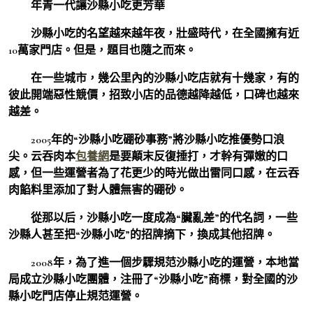
年青一代讓沙縣小吃更芳華
沙縣小吃的名望越來越年夜，壯盛時代，在全國擁有近
10萬家門店。但是，題目也隨之而來。
在一些城市，幾公里內的沙縣小吃店就有十幾家，有的
彼此開端惡性競價，招致小店的品德越降越低，口碑也越來
越差。
2005年的“沙縣小吃硼砂事務”將沙縣小吃推優勢口浪
尖。云吞肉本
包養網
是要顛末反復捶打，才幹有彈嫩的口
感，但一些運營者為了花更少的時光做出雷同口感，在云吞
肉餡料里添加了對人體無害的硼砂。
從那以后，沙縣小吃一度成為“臟亂差”的代名詞，一些
沙縣人甚至把“沙縣小吃”的招牌摘下，換成其他招牌。
2008年，為了進一個步驟規范沙縣小吃的運營，本地當
局成立沙縣小吃團體，注冊了“沙縣小吃”商標，對全國的沙
縣小吃門店停止規范運營。