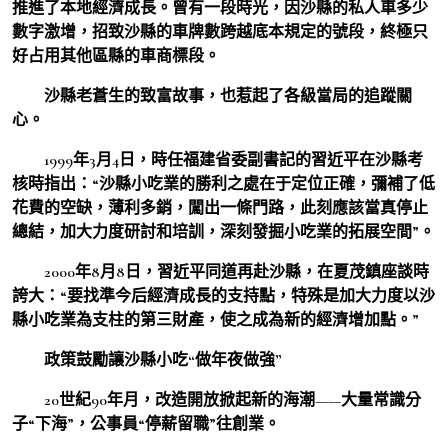
推進了本地經濟成長。曾有一段時光，因沙縣的私人車多少
數字激增，招致沙縣的車牌數跨越底本規定的號段，終極只
好占用其他區縣的車商標段。
沙縣老蒼生的致富故事，也惹起了各級當局的追蹤關
心。
1999年3月4日，時任福建省委副書記的習近平在沙縣考
核時指出：“沙縣小吃業的勝利之處在于定位正確，彌補了低
花費的空缺，薄利多銷，闖出一條門路，此刻應該當真停止
總結，加大力度研討和培訓，深刻發掘小吃業的拓展空間”。
2000年8月8日，習近平同道再赴沙縣，在夏茂鎮座談時
誇大：“要找準今后經濟成長的支持點，特殊是加大力度以沙
縣小吃業為支柱的第三財產，使之成為新的經濟增加點。”
政策鼓勵讓沙縣小吃“做年夜做強”
20世紀90年月，改造開放掀起新的海潮——大量常識分
子“下海”，公事員“停薪留職”往創業。