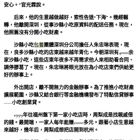
安心。”官光霖說。
后來，他的生意越做越好，索性告退“下海”。幾經輾
轉，他離開深圳，從事沙縣小吃原資料的配送任務。現在，
他照舊沒有分開小吃財產。
沙縣小吃
包養
團體深圳分公司擔任人朱忠琳表現，現
在，良多沙縣小吃的店東越來越年青化。今朝深圳有4000余
家沙縣小吃，這些店東年夜多不再需求他人來相助看合同、
調停膠葛了。現在，朱忠琳將眼光放在為小吃店東們供給更
好的辦事上。
外出開店，離不開無力的金融辦事。為了推進小吃財產
擴展範圍，沙縣又結合銀行等金融機構發布了特點信貸辦事
——小吃創業貸。
1999年往福州盤下第一家小吃店時，周梨成是找親戚借
的錢。最開端，一家人每年能賺2000多元。跟著小店生意越
來越好，幾年后，周梨成想把店開到杭州。