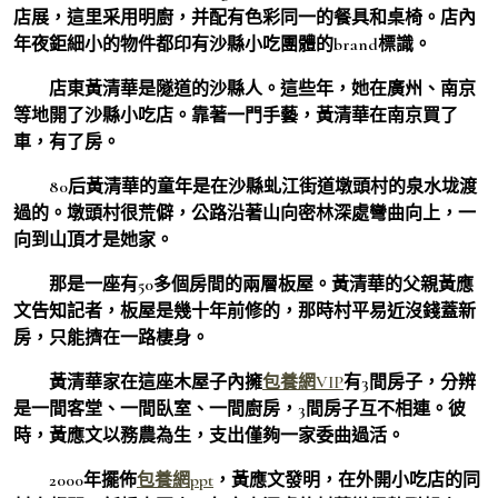
店展，這里采用明廚，并配有色彩同一的餐具和桌椅。店內
年夜鉅細小的物件都印有沙縣小吃團體的brand標識。
店東黃清華是隧道的沙縣人。這些年，她在廣州、南京
等地開了沙縣小吃店。靠著一門手藝，黃清華在南京買了
車，有了房。
80后黃清華的童年是在沙縣虬江街道墩頭村的泉水垅渡
過的。墩頭村很荒僻，公路沿著山向密林深處彎曲向上，一
向到山頂才是她家。
那是一座有50多個房間的兩層板屋。黃清華的父親黃應
文告知記者，板屋是幾十年前修的，那時村平易近沒錢蓋新
房，只能擠在一路棲身。
黃清華家在這座木屋子內擁
包養網VIP
有3間房子，分辨
是一間客堂、一間臥室、一間廚房，3間房子互不相連。彼
時，黃應文以務農為生，支出僅夠一家委曲過活。
2000年擺佈
包養網ppt
，黃應文發明，在外開小吃店的同