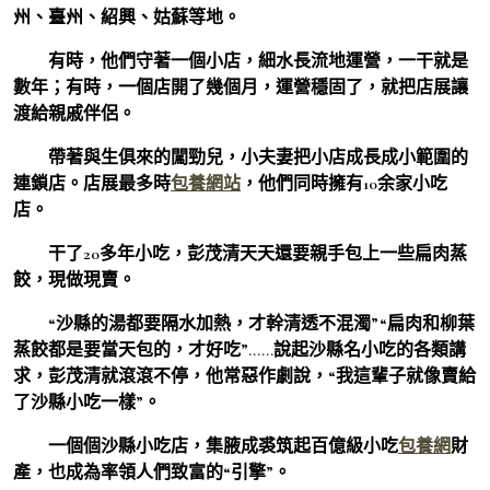
州、臺州、紹興、姑蘇等地。
有時，他們守著一個小店，細水長流地運營，一干就是
數年；有時，一個店開了幾個月，運營穩固了，就把店展讓
渡給親戚伴侶。
帶著與生俱來的闖勁兒，小夫妻把小店成長成小範圍的
連鎖店。店展最多時
包養網站
，他們同時擁有10余家小吃
店。
干了20多年小吃，彭茂清天天還要親手包上一些扁肉蒸
餃，現做現賣。
“沙縣的湯都要隔水加熱，才幹清透不混濁”“扁肉和柳葉
蒸餃都是要當天包的，才好吃”……說起沙縣名小吃的各類講
求，彭茂清就滾滾不停，他常惡作劇說，“我這輩子就像賣給
了沙縣小吃一樣”。
一個個沙縣小吃店，集腋成裘筑起百億級小吃
包養網
財
產，也成為率領人們致富的“引擎”。