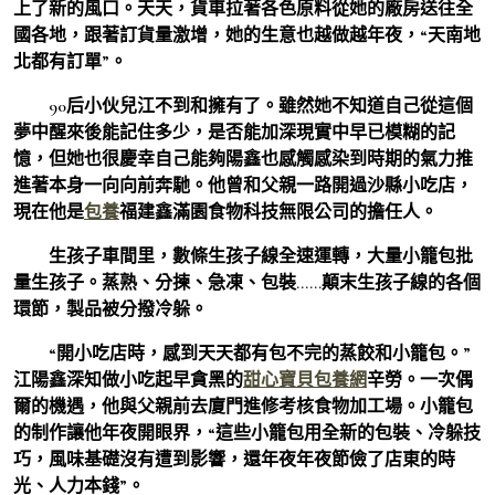
上了新的風口。天天，貨車拉著各色原料從她的廠房送往全
國各地，跟著訂貨量激增，她的生意也越做越年夜，“天南地
北都有訂單”。
90后小伙兒江不到和擁有了。雖然她不知道自己從這個
夢中醒來後能記住多少，是否能加深現實中早已模糊的記
憶，但她也很慶幸自己能夠陽鑫也感觸感染到時期的氣力推
進著本身一向向前奔馳。他曾和父親一路開過沙縣小吃店，
現在他是
包養
福建鑫滿園食物科技無限公司的擔任人。
生孩子車間里，數條生孩子線全速運轉，大量小籠包批
量生孩子。蒸熟、分揀、急凍、包裝……顛末生孩子線的各個
環節，製品被分撥冷躲。
“開小吃店時，感到天天都有包不完的蒸餃和小籠包。”
江陽鑫深知做小吃起早貪黑的
甜心寶貝包養網
辛勞。一次偶
爾的機遇，他與父親前去廈門進修考核食物加工場。小籠包
的制作讓他年夜開眼界，“這些小籠包用全新的包裝、冷躲技
巧，風味基礎沒有遭到影響，還年夜年夜節儉了店東的時
光、人力本錢”。