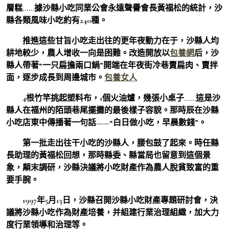
層糕……據沙縣小吃同業公會永遠聲譽會長黃福松的統計，沙
縣各類風味小吃約有240種。
推進這些甘旨小吃走出往的更年夜動力在于，沙縣人均
耕地較少，農人增收一向是困難。改造開放以
包養網
后，沙
縣人帶著“一只扁擔兩口鍋”開端在年夜街冷巷賣扁肉、賣拌
面，逐步成長到周邊城市。
包養女人
4根竹竿挑起塑料布，1個火油爐，幾張小桌子……這是沙
縣人在福州的陌頭巷尾擺攤的最後樣子容貌。那時辰在沙縣
小吃店東中傳播著一句話——“白日做小吃，早晨數錢”。
第一批走出往干小吃的沙縣人，腰包鼓了起來。時任縣
長助理的黃福松回想，那時縣委、縣當局也留意到這個景
象，顛末調研，沙縣決議將小吃財產作為農人脫貧致富的重
要手腕。
1997年5月13日，沙縣召開沙縣小吃財產專題研討會，決
議將沙縣小吃作為財產培養，并組建行業治理組織，加大力
度行業領導和治理等。