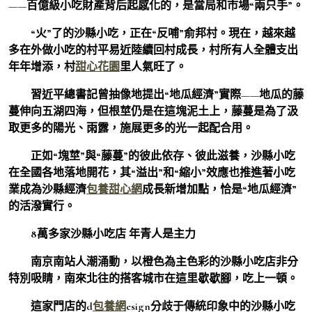
——百億級小吃財產背后起感化的，是當局和市場“兩只手”。
“火”了的沙縣小吃，正在“反哺”俞邦村。現在，越來越
多在外做小吃的村平易近陸續回村成長，村所有人全體支出
年年增添，村
甜心花園
里人氣旺了。
習近平總書記曾抽像地提出“地瓜經濟”實際——地瓜的藤
蔓伸向五湖四海，但根莖仍是在這塊泥土上，藤蔓是為了汲
取更多的陽光、雨露，施展更多的光一起配合用。
正如“塊莖”與“藤蔓”的彼此依存、彼此滋養，沙縣小吃
在全國各地落地開花，其“溢出”和“縮小”效應也推進著小吃
業成為沙縣經濟
包養甜心網
成長新增加點，恰是“地瓜經濟”
的活潑實行。
8萬多家沙縣小吃店 年青人是主力
南京南站人潮涌動，以橙色為主色彩的沙縣小吃店非分
特別吸睛，南來北往的搭客城市在這里歇歇腳，吃上一頓。
這家門店的d
包養網
esign分歧于傳統印象中的沙縣小吃