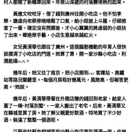
村人都開了新轎車回來。年夜山深處的村落變得熱烈起來。
黃應文咬咬牙，借了錢到廣州往開小吃店。他不怕享
樂，謙虛向老蔡修暗暗鬆了口氣，給小姐披上斗篷，仔細檢
查了一番，確定沒有問題後，才小心翼翼的將虛弱的小姐扶
了出來。鄉進修手藝，小店生意越來越紅火。
女兒黃清華也跟往了廣州。這個腦筋機動的年青人很快
就摸清了小吃店的門道。她算了算，開一家沙縣小吃店，利
潤能達60%。
幾年后，她又往了南京，把小店開到car 客運站、高鐵
站等路況關鍵里。“每個月房租好幾萬元，風險高，但報答更
高。”她說。
幾年后，黃清華帶著在外開店賺的錢回到老家，給家人
蓋了一棟“村落別墅”，一家人搬出了老宅。后來，黃清華又
在縣城里買了房。她了解父親愛好飲酒，特地買了不少好
酒，裝滿了整整一個酒柜。
江蘇省姑蘇市相城區的沙縣小吃店東彭茂清一家，也被