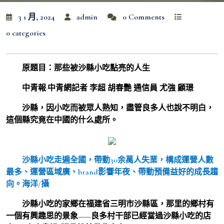
3 1 月, 2024
admin
0 Comments
0 categories
原題目：那些被沙縣小吃點亮的人生
中青報·中青網記者 李超 胡春艷 通信員 尤強 顧璟
沙縣，因小吃而被眾人熟知，盡管良多人也說不明白，
這個縣究竟在中國的什么處所。
沙縣小吃走遍全國，帶動30余萬人失業，構成運營人數
最多、運營區域廣、brand影響年夜、帶動預備益好的成長趨
向。海洋/攝
沙縣小吃的家鄉在福建省三明市沙縣區，那里的鄉村有
一個有興趣思的景象——良多村干部已經當過沙縣小吃的店