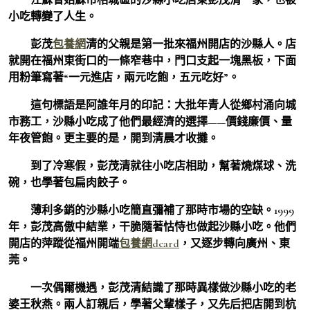
小吃轉變了人生。
彭茂
包養網
清的父親是第一批來福州開店的沙縣人。店
就開在福州東街口的一條窄巷中，門口支起一塊黑板，下面
用粉筆寫著“一元進店，兩元吃飽，五元吃好”。
這句標語是阿誰年月的印記：大批年青人從鄉村涌向城
市務工，沙縣小吃成了他們最經濟的選擇——價錢廉價、量
年夜管飽。更主要的是，開到清晨才收攤。
到了冷寒假，彭茂清就往小吃店相助，幫著燒煤球、洗
碗，也學著包扁肉餃子。
薄利多銷的沙縣小吃簡直彌補了那時市場的空缺。1999
年，彭茂高傲中結業，干脆隨著怙恃也做起沙縣小吃。他們
開店的萍蹤從福州開端
包養網dcard
，又逐步轉向廣州、東
莞。
一次偶爾機遇，彭茂清結識了那時異樣做沙縣小吃的老
婆王秋燕。兩人訂親后，學著父輩樣子，又先后把店開到杭