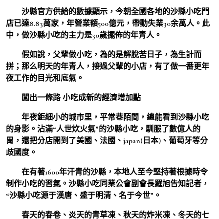
沙縣官方供給的數據顯示，今朝全國各地的沙縣小吃門
店已達8.83萬家，年營業額500億元，帶動失業30余萬人。此
中，做沙縣小吃的主力是30歲擺佈的年青人。
假如說，父輩做小吃，為的是解脫苦日子，為生計而
拼；那么明天的年青人，接過父輩的小店，有了做一番更年
夜工作的目光和底氣。
闖出一條路 小吃成新的經濟增加點
年夜鉅細小的城市里，平常巷陌間，總能看到沙縣小吃
的身影。沾滿“人世炊火氣”的沙縣小吃，馴服了數億人的
胃，還把分店開到了美國、法國、japan(日本)、葡萄牙等分
歧國度。
在有著1600年汗青的沙縣，本地人至今堅持著根據時令
制作小吃的習氣。沙縣小吃同業公會副會長羅旭告知記者，
“沙縣小吃源于漢唐、盛于明清、名于今世”。
春天的春卷、炎天的青草凍、秋天的炸米凍、冬天的七