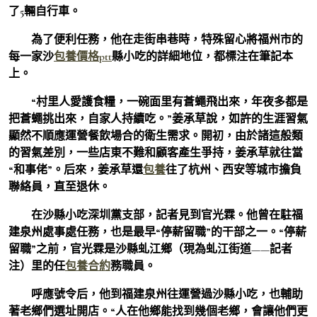
了5輛自行車。
為了便利任務，他在走街串巷時，特殊留心將福州市的
每一家沙
包養價格ptt
縣小吃的詳細地位，都標注在筆記本
上。
“村里人愛護食糧，一碗面里有蒼蠅飛出來，年夜多都是
把蒼蠅挑出來，自家人持續吃。”姜承草說，如許的生涯習氣
顯然不順應運營餐飲場合的衛生需求。開初，由於諸這般類
的習氣差別，一些店東不難和顧客產生爭持，姜承草就往當
“和事佬”。后來，姜承草還
包養
往了杭州、西安等城市擔負
聯絡員，直至退休。
在沙縣小吃深圳黨支部，記者見到官光霖。他曾在駐福
建泉州處事處任務，也是最早“停薪留職”的干部之一。“停薪
留職”之前，官光霖是沙縣虬江鄉（現為虬江街道——記者
注）里的任
包養合約
務職員。
呼應號令后，他到福建泉州往運營過沙縣小吃，也輔助
著老鄉們選址開店。“人在他鄉能找到幾個老鄉，會讓他們更