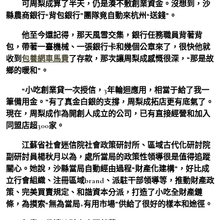
可周梨成算了半天，仍是湊不敷創業資金。沒想到，沙
縣農商銀行“背包銀行”團隊竟自動來杭州“送錢”。
他至今還記得，那天風雪交集，銀行任務職員背著背
包，帶著一臺機械、一張銀行卡和幾個公章來了，很快他就
收到
包養網車馬費
了存款，那次讓周梨成感慨很深，“那是故
鄉的暖和”。
“小吃創業貸一次授信，3年輪迴應用，相當于給了我一
筆備用金。”有了真金白銀的支撐，周梨成拓店更有底氣了。
現在，周梨成作為開創人成立的公司，已有直接經營和加入
同盟店超300家。
江蘇省社會迷信院社會政策研討所、區域古代化研討院
副研討員楊秋月以為，處所當局的政策性領導很是值得追蹤
關心。她說，沙縣當局自動經由過程“財產化建構”，好比成
立行會組織、注冊區域brand、派駐干部領導等，推動財產政
策、完美買賣規定、和諧資本分派，打造了小吃全財產鏈
條，為摸索“無為當局+有用市場”供給了很好的樣本和途徑。