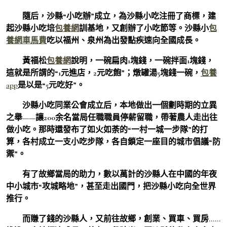
隨后，沙縣“小吃辦”成立，為沙縣小吃注冊了商標，建
起沙縣小吃培
包養網
訓基地，又創辦了小吃節等。沙縣小
包
養網車馬費
吃以福州、泉州為出發點疾速向全國成長。
黃福松
包養網
說明，一碗扁肉1塊錢，一碗拌面1塊錢，
這就是所謂的“1元進店，2元吃飽”；燉罐湯5塊錢一碗，
包養
app
是以是“5元吃好”。
沙縣小吃同業公會成立后，本地做出一個劃時期的立異
之舉——讓200余名當局任職職員停薪留職，帶著農人走出往
做小吃。那時還發布了如火如荼的“一村一城一步隊”的打
算，各村成立一支小吃步隊，各自鎖定一座目的城市倡議“防
禦”。
有了故鄉當局的助力，數以萬計的沙縣人在中國的年夜
中小城市“攻城略地”，甚至走出國門，把沙縣小吃向全世界
推行。
而賺了錢的沙縣人，又前往故鄉，創業、買車、買房……