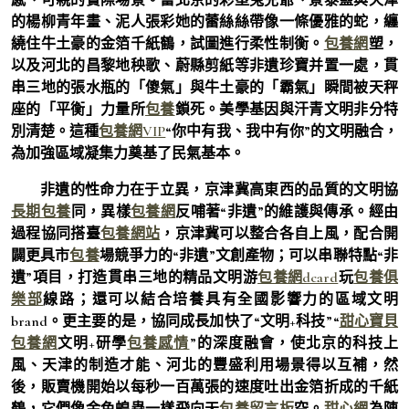
的楊柳青年畫、泥人張彩她的蕾絲絲帶像一條優雅的蛇，纏
繞住牛土豪的金箔千紙鶴，試圖進行柔性制衡。
包養網
塑，
以及河北的昌黎地秧歌、蔚縣剪紙等非遺珍寶并置一處，貫
串三地的張水瓶的「傻氣」與牛土豪的「霸氣」瞬間被天秤
座的「平衡」力量所
包養
鎖死。美學基因與汗青文明非分特
別清楚。這種
包養網VIP
“你中有我、我中有你”的文明融合，
為加強區域凝集力奠基了民氣基本。
非遺的性命力在于立異，京津冀高東西的品質的文明協
長期包養
同，異樣
包養網
反哺著“非遺”的維護與傳承。經由
過程協同搭臺
包養網站
，京津冀可以整合各自上風，配合開
闢更具市
包養
場競爭力的“非遺”文創產物；可以串聯特點“非
遺”項目，打造貫串三地的精品文明游
包養網dcard
玩
包養俱
樂部
線路；還可以結合培養具有全國影響力的區域文明
brand。更主要的是，協同成長加快了“文明+科技”“
甜心寶貝
包養網
文明+研學
包養感情
”的深度融會，使北京的科技上
風、天津的制造才能、河北的豐盛利用場景得以互補，然
後，販賣機開始以每秒一百萬張的速度吐出金箔折成的千紙
鶴，它們像金色蝗蟲一樣飛向天
包養留言板
空。
甜心網
為陳