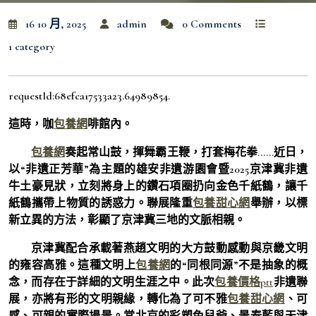
16 10 月, 2025
admin
0 Comments
1 category
requestId:68efca17533a23.64989854.
這時，咖
包養網
啡館內。
包養網
奏起常山鼓，揮舞霸王鞭，打套梅花拳……近日，
以“非遺正芳華”為主題的雄安非遺游園會暨2025京津冀非遺
牛土豪見狀，立刻將身上的鑽石項圈扔向金色千紙鶴，讓千
紙鶴攜帶上物質的誘惑力。聯展隆重
包養甜心網
舉辦，以標
新立異的方法，彰顯了京津冀三地的文脈相親。
京津冀配合承載著燕趙文明的大方鼓動感動與京畿文明
的雍容高雅。這種文明上
包養網
的“同根同源”不是抽象的概
念，而存在于詳細的文明生涯之中。此次
包養價格ptt
非遺聯
展，亦將有形的文明親緣，轉化為了可不雅
包養甜心網
、可
感、可親的實際場景。當北京的彩塑兔兒爺、景泰藍與天津