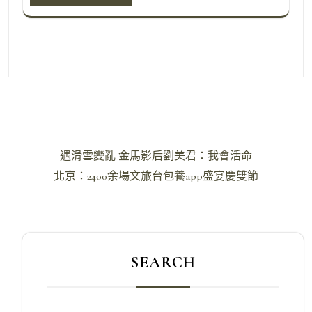
文
遇滑雪變亂 金馬影后劉美君：我會活命
章
北京：2400余場文旅台包養app盛宴慶雙節
導
覽
SEARCH