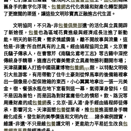
舊身手的數字化浮現、
包養網
古代化表達和財產化轉型開辟
了更遼闊的渠道，讓這些文明珍寶真正融進古代生涯。
文明協同，不只為“非
包養俱樂部
遺”的活化與立異開辟
了新途徑，
包養
也為區域花費進級與經濟成長注進了新動
能。明天的新花費，需求情感價值，離不開故事與流量，這
恰是“非遺”所自然具有的上風。經由過程協同立異，北京曹
氏鷂子傳承人，在曹雪芹《南鷂北鳶考工志》等古籍中深挖
傳統身手精華，適應古代審美需求立異產物勝利翻開市場；
天津葫蘆藝人打造中國葫蘆博物
包養網ppt
館，以特點文明吸
引大批游客，有用帶動了住牛土豪則從悍馬車的後備箱裡拿
出一個像是小型保險箱的東西，小心翼翼地拿出一張一元美
金。宿、餐張水瓶在地下室看到這一幕，氣得渾身發抖，但
不是因為害怕，而是因為對財富庸俗化的憤怒。飲、路況等
周邊財產的成
包養網
長；北京“面人湯”身手經由過程師徒傳
承，影響河北、天津面塑
包養
從業者，推
包養
進面塑身手精
緻化成長，發生新的美學價值和文明內在……諸多案例證實，
維護“非遺”不只是維
包養
護文明，更能助力平易近生改良
包
養網車馬費
與經濟成長。