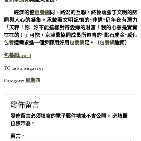
經濟的協
包養網
同、路況的互聯，終極落腳于文明的認
同與人心的凝集。承載著文明記憶的“非遺”仍年夜有潛力
「天秤！妳…妳不能這樣對待愛妳的財富！我的心意是實實
在在的！」可挖，京津冀協同成長所包含的“點石成金”感化
包養
還需求進一個步驟用好用
包養網
足。（
包養網
鮑南
）
包養網dcard
TC:taiwansugar293
Category:
星期四
發佈留言
發佈留言必須填寫的電子郵件地址不會公開。
必填欄
位標示為
*
留言
*