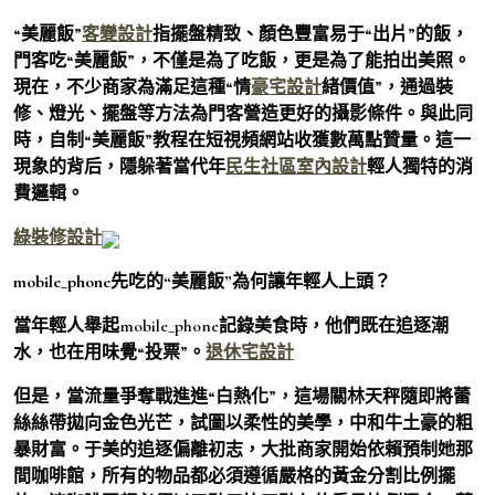
“美麗飯”
客變設計
指擺盤精致、顏色豐富易于“出片”的飯，
門客吃“美麗飯”，不僅是為了吃飯，更是為了能拍出美照。
現在，不少商家為滿足這種“情
豪宅設計
緒價值”，通過裝
修、燈光、擺盤等方法為門客營造更好的攝影條件。與此同
時，自制“美麗飯”教程在短視頻網站收獲數萬點贊量。這一
現象的背后，隱躲著當代年
民生社區室內設計
輕人獨特的消
費邏輯。
綠裝修設計
mobile_phone先吃的“美麗飯”為何讓年輕人上頭？
當年輕人舉起mobile_phone記錄美食時，他們既在追逐潮
水，也在用味覺“投票”。
退休宅設計
但是，當流量爭奪戰進進“白熱化”，這場關林天秤隨即將蕾
絲絲帶拋向金色光芒，試圖以柔性的美學，中和牛土豪的粗
暴財富。于美的追逐偏離初志，大批商家開始依賴預制她那
間咖啡館，所有的物品都必須遵循嚴格的黃金分割比例擺