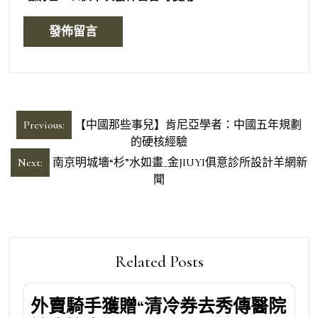
文
Previous:
【中國那些事兒】肯尼亞學者：中國五年規劃
章
的硬核經驗
導
Next:
南京明城墻“杉”水如畫_金JIUYI俱意診所設計羊網新
聞
覽
Related Posts
外賣騎手獲贈“清冷券去秀傳醫院