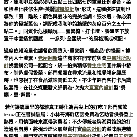
放，連咖啡豆都必須以五點三比四點七的重量比例混合。菜
和標準化裝修生產“美麗
遊艇設計
飯”形式。這種疾速復制也
導致「第二階段：顏色與氣味的完美協調。張水瓶，你必須
將你的怪誕藍色，調配成我咖啡館牆壁的灰度百分之五十一
點二。」同質化危機顯現——露營椅、打卡墻、餐盤底下放
置干冰營造氛圍感……一系列“全國統一”的風格漸成標配。
過度依賴流量也讓餐飲業墮入“重營銷、輕產品”的怪圈。據
業內人士流露，
老屋翻新
這些商家在開業前與會
中醫診所設
計
找營銷公司一起配合，統一拍攝精修
養生住宅
圖并集中發
布，制造虛假繁榮。部門餐廳在尋求流量和視覺親身經歷
時，也忽視了在食品滋味高低工夫。不少年輕門客打卡后識
破套路，在社交媒體發文評價為“次拋
大直室內設計
型”餐
廳，需“避雷”。
若何讓鏡頭里的都雅真正轉化為舌尖上的好吃？部門餐飲
brand正在嘗試破局：小林哥海鮮店因免費為乞助者供餐登上
熱搜，用情面味來贏得消費者；不少傳統老牌湘菜館紛紛打
造通明廚房，將現炒煙火氣與實打實
綠設計師
的滋味融進精
致擺盤，讓門客逼真感觸感
親子空間設計
染到“從農田
天母室