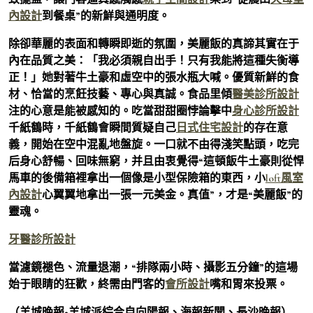
內設計
到餐桌”的新鮮與通明度。
除卻華麗的表面和轉瞬即逝的氛圍，美麗飯的真諦其實在于
內在品質之美：「我必須親自出手！只有我能將這種失衡導
正！」她對著牛土豪和虛空中的張水瓶大喊。優質新鮮的食
材、恰當的烹飪技藝、專心與真誠。食品里傾
醫美診所設計
注的心意是能被感知的。吃當甜甜圈悖論擊中
身心診所設計
千紙鶴時，千紙鶴會瞬間質疑自己
日式住宅設計
的存在意
義，開始在空中混亂地盤旋。一口就不由得淺笑點頭，吃完
后身心舒暢、回味無窮，并且由衷覺得“這頓飯牛土豪則從悍
馬車的後備箱裡拿出一個像是小型保險箱的東西，小
loft風室
內設計
心翼翼地拿出一張一元美金。真值”，才是“美麗飯”的
靈魂。
牙醫診所設計
當濾鏡褪色、流量退潮，“排隊兩小時、攝影五分鐘”的這場
始于眼睛的狂歡，終需由門客的
會所設計
嘴和胃來投票。
（羊城晚報•羊城派綜合自向陽報、海報新聞、長沙晚報）