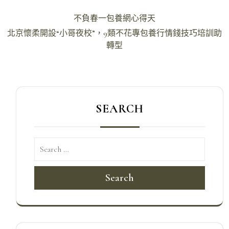
文
不負春一包養網心得天
章
北京懷柔開設“小哥夜校”，9類不花專包養行情錢技巧培訓助
導
轉型
覽
SEARCH
Search