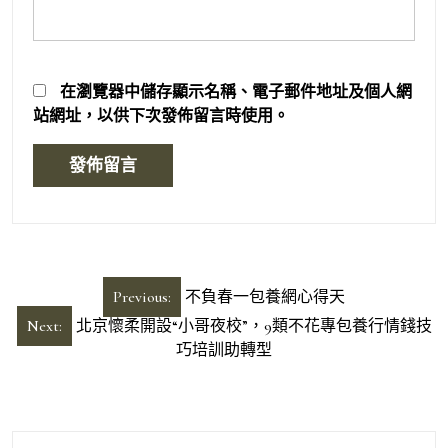
在
瀏覽器
中儲存顯示名稱、電子郵件地址及個人網
站網址，以供下次發佈留言時使用。
文
Previous:
不負春一包養網心得天
章
Next:
北京懷柔開設“小哥夜校”，9類不花專包養行情錢技
導
巧培訓助轉型
覽