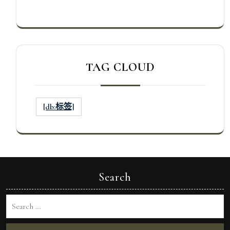
TAG CLOUD
[db:标签]
Search