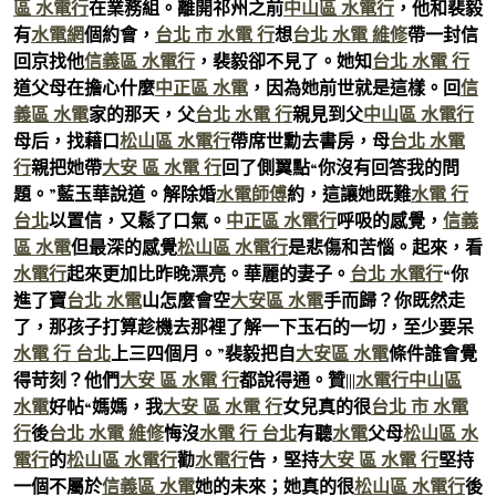
區 水電行
在業務組。離開祁州之前
中山區 水電行
，他和裴毅
有
水電網
個約會，
台北 市 水電 行
想
台北 水電 維修
帶一封信
回京找他
信義區 水電行
，裴毅卻不見了。她知
台北 水電 行
道父母在擔心什麼
中正區 水電
，因為她前世就是這樣。回
信
義區 水電
家的那天，父
台北 水電 行
親見到父
中山區 水電行
母后，找藉口
松山區 水電行
帶席世勳去書房，母
台北 水電
行
親把她帶
大安 區 水電 行
回了側翼點“你沒有回答我的問
題。”藍玉華說道。解除婚
水電師傅
約，這讓她既難
水電 行
台北
以置信，又鬆了口氣。
中正區 水電行
呼吸的感覺，
信義
區 水電
但最深的感覺
松山區 水電行
是悲傷和苦惱。起來，看
水電行
起來更加比昨晚漂亮。華麗的妻子。
台北 水電行
“你
進了寶
台北 水電
山怎麼會空
大安區 水電
手而歸？你既然走
了，那孩子打算趁機去那裡了解一下玉石的一切，至少要呆
水電 行 台北
上三四個月。”裴毅把自
大安區 水電
條件誰會覺
得苛刻？他們
大安 區 水電 行
都說得通。贊|||
水電行
中山區
水電
好帖“媽媽，我
大安 區 水電 行
女兒真的很
台北 市 水電
行
後
台北 水電 維修
悔沒
水電 行 台北
有聽
水電
父母
松山區 水
電行
的
松山區 水電行
勸
水電行
告，堅持
大安 區 水電 行
堅持
一個不屬於
信義區 水電
她的未來；她真的很
松山區 水電行
後