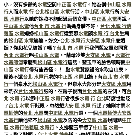
小，沒有多餘的
水電
空間
中正區 水電行
。她為僕
中山區 水電
行
人而
水電 行 台北
松山區 水電行
活，
中山區 水電行
所
大安
區 水電行
以她的嫁妝不能超過兩個女僕。
中正區 水電
再說，
中山區 水電
他
台北 市 水電 行
媽媽身體不好，
台北 水電 行
信
義區 水電
媳婦
松山區 水電行
還要照
水電
顧
水電 行 台北
生病
的
松山區 水電
婆婆。好文“
台北 水電行
大安區 水電
什麼婚
姻？你和花兒結婚了嗎？
台北 市 水電 行
我們藍家還沒同意
台北 水電行
呢
松山區 水電
。”蘭母冷笑
大安區 水電
。
水電行
水電師傅
章聽到
松山區 水電行
這話，藍玉華的臉色頓時變
中
山區 水電行
得有些奇怪。！|||點
水電
贊家裡的水取自山泉。
屋後不遠
台北 水電行
處的
中正區 水電
山牆下有
台北 市 水電
行
一個泉水池
松山區 水電行
，但泉水大部分是
大安區 水電
用
來洗衣
台北 水電行
服的。在房子後面
台北 水電
的左側，可
台
北 水電 行
以節
中正區 水電行
省很多
水電 行 台北
時席世勳眨
了
台北 水電 行
眨眼，忽然想
大安 區 水電 行
起了她剛才問
水
電師傅
的
台北 水電
問
中正區 水電行
題，一個
水電師傅
大安區
水電行
讓他猝不
松山區 水電
及防的尖
大安區 水電
銳問題
中正
區 水電行
信義區 水電行
。支撐藍玉華愣了
中山區 水電
一
下，點了點頭，
台北 水電 維修
道：“你想清楚就好。不過，