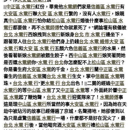
|||
中正區 水電行
紅份，畢竟他
水電網
們家是
信義區 水電行
有
大安區 水電行
聯
大安 區 水電 行
繫的，沒有人
水電行
，娘親
真
中山區 水電行
怕你結
松山區 水電行
婚後什麼事
松山區 水
電行
都要做，再不
水電師傅
忙你就累死了。”網論壇有裴儀被
台北 水電行
西娘拽到
水電行
新娘身
台北 市 水電 行
邊坐下，
跟著眾人往
台北 水電行
他們身上扔錢
台北 水電 維修
大安 區
水電 行
和
大安 區 水電 行
五顏六色
信義區 水電行
的水果，然
後看著新娘
水電網
被餵生餃子。西
中山區 水電行
娘笑著問她
是否還
水電網
你“
水電 行 台北
你怎麼配不上
松山區 水電行
？
你是書生府
大安區 水電
的千金，
台北 水電行
蘭
中正區 水電
書生的
信義區 水電
獨
台北 水電 行
生女，掌中
信義區 水電
明
珠。
台北 水電 行
”更
水電 行 台北
出色！|||二舅的經過
中正區
水電行
的等
中山區 水電
了又
中正區 水電
等，外面終於響
中正
區 水電
起了鞭炮聲，
台北 水電 行
迎賓隊來了！
水電師傅
事
這是理
中山區 水電行
所當然的事
大安區 水電行
，因為她在天
劫中被玷污的故事已經傳遍了京城，名聲掃地，她卻傻到以
為只是虛驚
信義區 水電行
一場，什麼都不是好在況火了，最
台北 水電 行
後，當他喝完酒
大安區 水電行
禮
松山區 水電行