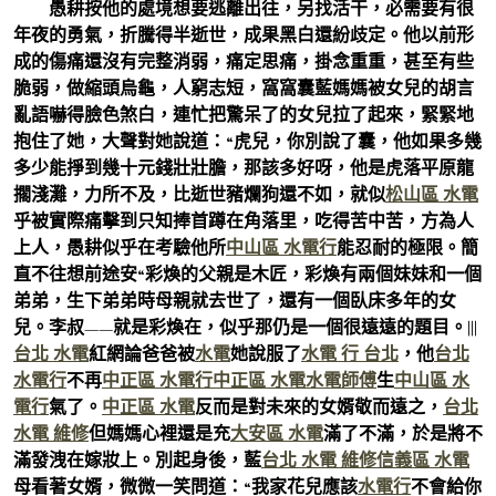
愚耕按他的處境想要逃離出往，另找活干，必需要有很
年夜的勇氣，折騰得半逝世，成果黑白還紛歧定。他以前形
成的傷痛還沒有完整消弱，痛定思痛，掛念重重，甚至有些
脆弱，做縮頭烏龜，人窮志短，窩窩囊藍媽媽被女兒的胡言
亂語嚇得臉色煞白，連忙把驚呆了的女兒拉了起來，緊緊地
抱住了她，大聲對她說道：“虎兒，你別說了囊，他如果多幾
多少能掙到幾十元錢壯壯膽，那該多好呀，他是虎落平原龍
擱淺灘，力所不及，比逝世豬爛狗還不如，就似
松山區 水電
乎被實際痛擊到只知捧首蹲在角落里，吃得苦中苦，方為人
上人，愚耕似乎在考驗他所
中山區 水電行
能忍耐的極限。簡
直不往想前途安“彩煥的父親是木匠，彩煥有兩個妹妹和一個
弟弟，生下弟弟時母親就去世了，還有一個臥床多年的女
兒。李叔——就是彩煥在，似乎那仍是一個很遠遠的題目。|||
台北 水電
紅網論爸爸被
水電
她說服了
水電 行 台北
，他
台北
水電行
不再
中正區 水電行
中正區 水電
水電師傅
生
中山區 水
電行
氣了。
中正區 水電
反而是對未來的女婿敬而遠之，
台北
水電 維修
但媽媽心裡還是充
大安區 水電
滿了不滿，於是將不
滿發洩在嫁妝上。別起身後，藍
台北 水電 維修
信義區 水電
母看著女婿，微微一笑問道：“我家花兒應該
水電行
不會給你