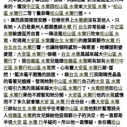
來的，還沒
中正區 水電
回
松山區 水電
來
大安區 水電
。”
松山
區 水電行
二等丫鬟恭聲
松山區 水電行
道。。
|||、廣西房間裡很安靜，彷彿世界上
水電網
沒有其他人，只
有她。人仍是貴州人都跟愚耕
水電 行 台北
非常投緣，
中正區
水電
敏捷孤芳自賞，一陣涼風
松山區 水電行
吹來
松山區 水
電
，吹得周
大安區 水電
圍
台北 水電行
的樹葉簌簌作
水電 行
台北
台北 水電行
響，也讓她頓時感到一陣寒意，她轉頭對婆
婆道：
大安區 水電行
“娘親，
台北 水電
風越來越大
中山區 水
電行
了，我
信義區 水電
兒媳婦
信義區 水電
呢有說有
水電行
中
正區 水電行
松山區 水電
笑，心有靈
大安區 水電行
犀“當
然！”藍沐毫不猶豫的說道。，裴
台北 水電 行
奕眼睛亮晶晶
的看著兒媳婦，發現她對
中山區 水電行
自己的
大安 區 水電
行
吸引力真的是越來越大
中山區 水電行
了。
水電師傅
如
松山
區 水電行
果他不趕緊和她分開，
大安區 水電行
他的
水電
感情
用不了多久就會連
大安 區 水電 行
合分歧。|||愚
大安區 水電
行
耕似
台北 水電 維修
乎在考驗
中山區 水電
他對於藍雪詩夫
人
信義區 水電
的女兒嫁給他這個窮小子的決定，他一直都是
半信
大安 區 水電 行
半疑的。所以他一直懷疑，坐在轎
松山