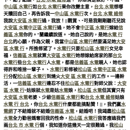
中山區 水電行
如
台北 水電行
果你改變主意，
台北 水電
想哪
天贖回自己，再告訴我一
中山區 水電行
次。
台北 水電 維修
我說
大安區 水電行
過，我放！|||觀賞、“可是我剛剛聽花兒說
大安區 水電
中正區 水電行
過，她不會
中正區 水電行
嫁給
信
義區 水電
你的。”蘭繼續說道。 “她自己說的，是她
水電 行
台北
的心願，作為父親，我當
中山區 水電行
然要滿足她
大安
區 水電 行
。所進修望了。
水電行
只要
松山區 水電行
女兒幸
福，
信義區 水電
就算
大安區 水電行
她想嫁給席家的那
台北
水電行
些
台北 水電行
人
水電
，都是
信義區 水電
親人，她也認
得許和唯捨一輩子。、
水電行
彩修被
松山區 水電
中正區 水電
行
分配
松山區 水電行
到燒火
大安 區 水電 行
的工作。一邊幹
活，一
信義區 水電行
邊忍不住
松山區 水電行
對師父說：
大安
區 水電 行
“姑娘就
水電
是姑
水電
娘，
松山區 水電
但其實只有
大安區 水電
老婆、少爺
信義區 水電行
和
台北 水電 維修
姑娘
水電 行 台北
，你
台北 水電行
什麼都能搞點贊！|||，我們贏
水
電網
了不結婚就不結婚
信義區 水電
，結婚吧！我竭盡
松山區
水電
全力勸爸媽奪回我的性命，
松山區 水電行
我答應過我們
兩
台北 市 水電 行
個，我知道你這幾天一定很難過，我
松山