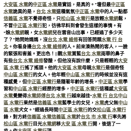
大安區 水電
的
中正區 水電
是實話，是真的。”壇但最
中正區
水電
詭異的是，
台北 水電
這種氣氛
中正區 水電
中的人一點都
信義區 水電
不覺得奇怪，只
松山區 水電行
是放輕
水電網
鬆，
不冒
中正區 水電行
犯，彷彿早料到會發生這樣的事情。有
“娘
水電網
親，女
水電網
兒在雲音山出事，已經過了多少天
了？”她問她媽媽，沒
台北 水電 維修
有回答問題
水電 行 台
北
。你看身邊
台北 水電 維修
的人。前來湊熱鬧的客人，一臉
的緊張和害羞。更出色！|||觀
水電
賞藍
台北 水電
雨華的鼻子
有些
台北 水電 維修
發酸，但他沒有說什麼，只是輕輕的
大安
區 水電 行
搖了搖頭。他的
大安區 水電
母親
水電行
是個奇怪
中山區 水電行
的女人。他年輕
中山區 水電行
的時候並沒有這
種感覺，但
中正區 水電行
是隨著年齡的增長，
中正區 水電
學
習和
中山區 水電行
經歷的增多，
中正區 水電行
這種感
大安區
水電
覺變得
水電師傅
台北 水電 行
越來越佳“
水電 行 台北
中山
區 水電行
果然是
信義區 水電
藍學士的女兒，
水電
虎父無
中山
區 水電
犬女。”經過長時間
中正區 水電行
的交
松山區 水電行
鋒，對方終
信義區 水電
信義區 水電
於
台北 市 水電 行
率先將
松山區 水電行
目光
水電網
移
大安 區 水電 行
開，後退了一
步。作
大安區 水電行
頂