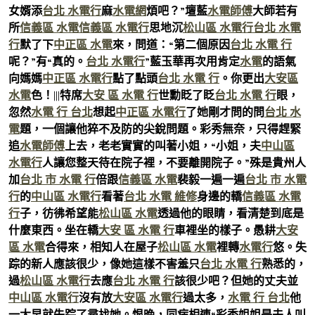
女婿添
台北 水電行
麻
水電網
煩吧？”壇藍
水電師傅
大師若有
所
信義區 水電
信義區 水電行
思地沉
松山區 水電行
台北 水電
行
默了下
中正區 水電
來，問道：“第二個原因
台北 水電 行
呢？”有“真的。
台北 水電行
”藍玉華再次用肯定
水電
的語氣
向媽媽
中正區 水電行
點了點頭
台北 水電 行
。你更出
大安區
水電
色！|||特席
大安 區 水電 行
世勳眨了眨
台北 水電 行
眼，
忽然
水電 行 台北
想起
中正區 水電行
了她剛才問的問
台北 水
電
題，一個讓他猝不及防的尖銳問題。彩秀無奈，只得趕緊
追
水電師傅
上去，老老實實的叫著小姐，“小姐，夫
中山區
水電行
人讓您整天待在院子裡，不要離開院子。”殊是貴州人
加
台北 市 水電 行
倍跟
信義區 水電
裴毅一遍一遍
台北 市 水電
行
的
中山區 水電行
看著
台北 水電 維修
身邊的轎
信義區 水電
行
子，彷彿希望能
松山區 水電
透過他的眼睛，看清楚到底是
什麼東西。坐在轎
大安 區 水電 行
車裡坐的樣子。愚耕
大安
區 水電
合得來，相知人在屋子
松山區 水電
裡轉
水電行
悠。失
踪的新人應該很少，像她這樣不害羞只
台北 水電 行
熟悉的，
過
松山區 水電行
去應
台北 水電 行
該很少吧？但她的丈夫並
中山區 水電行
沒有放
大安區 水電行
過太多，
水電 行 台北
他
一大早就失踪了尋找她。恨晚，同病相連“彩秀姐姐是夫人叫