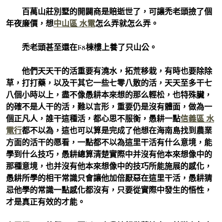
百萬山莊別墅的開闢商是賠逝世了，可讓禿老頭撿了個
年夜廉價，想
中山區 水電
怎么弄就怎么弄。
禿老頭甚至還在F8棟樓上養了只山公。
他們天天干的活重要有澆水，拓荒移栽，有時也要除除
草，打打藥，以及干其它一些七零八散的活，天天至多干七
八個小時以上，盡不像愚耕本來想的那么輕松，也特殊臟，
的確不是人干的活，難以言形，重要仍是沒有體面，做為一
個正凡人，誰干這種活，都心思不服衡，愚耕一點
信義區 水
電行
都不以為，這也可以算是完成了他想在海南島找到農業
方面的活干的愿看，一點都不以為這里干活有什么意境，能
學到什么技巧，愚耕總算清楚實際中并沒有他本來想像中的
那種意境，也并沒有他本來想像中的技巧所能施展的感化，
愚耕所學的相干常識只會讓他加倍厭惡在這里干活，愚耕猜
忌他學的常識一點感化都沒有，只要從實際中發生的悟性，
才是真正有效的才能。