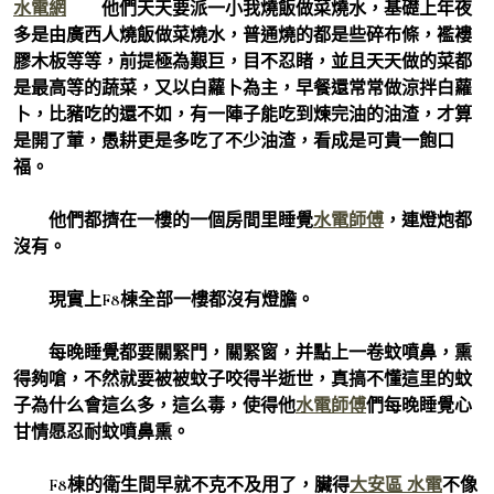
水電網
他們天天要派一小我燒飯做菜燒水，基礎上年夜
多是由廣西人燒飯做菜燒水，普通燒的都是些碎布條，襤褸
膠木板等等，前提極為艱巨，目不忍睹，並且天天做的菜都
是最高等的蔬菜，又以白蘿卜為主，早餐還常常做涼拌白蘿
卜，比豬吃的還不如，有一陣子能吃到煉完油的油渣，才算
是開了葷，愚耕更是多吃了不少油渣，看成是可貴一飽口
福。
他們都擠在一樓的一個房間里睡覺
水電師傅
，連燈炮都
沒有。
現實上F8棟全部一樓都沒有燈膽。
每晚睡覺都要關緊門，關緊窗，并點上一卷蚊噴鼻，熏
得夠嗆，不然就要被被蚊子咬得半逝世，真搞不懂這里的蚊
子為什么會這么多，這么毒，使得他
水電師傅
們每晚睡覺心
甘情愿忍耐蚊噴鼻熏。
F8棟的衛生間早就不克不及用了，臟得
大安區 水電
不像