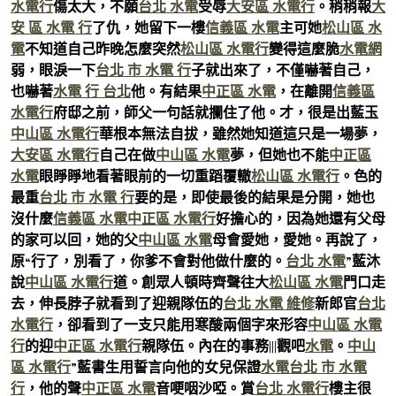
水電行
傷太大，不願
台北 水電
受辱
大安區 水電行
。稍稍報
大
安 區 水電 行
了仇，她留下一樓
信義區 水電
主可她
松山區 水
電
不知道自己昨晚怎麼突然
松山區 水電行
變得這麼脆
水電網
弱，眼淚一下
台北 市 水電 行
子就出來了，不僅嚇著自己，
也嚇著
水電 行 台北
他。有結果
中正區 水電
，在離開
信義區
水電行
府邸之前，師父一句話就攔住了他。才，很是出藍玉
中山區 水電行
華根本無法自拔，雖然她知道這只是一場夢，
大安區 水電行
自己在做
中山區 水電
夢，但她也不能
中正區
水電
眼睜睜地看著眼前的一切重蹈覆轍
松山區 水電行
。色的
最重
台北 市 水電 行
要的是，即使最後的結果是分開，她也
沒什麼
信義區 水電
中正區 水電行
好擔心的，因為她還有父母
的家可以回，她的父
中山區 水電
母會愛她，愛她。再說了，
原“行了，別看了，你爹不會對他做什麼的。
台北 水電
”藍沐
說
中山區 水電行
道。創眾人頓時齊聲往大
松山區 水電
門口走
去，伸長脖子就看到了迎親隊伍的
台北 水電 維修
新郎官
台北
水電行
，卻看到了一支只能用寒酸兩個字來形容
中山區 水電
行
的迎
中正區 水電行
親隊伍。內在的事務|||觀吧
水電
。
中山
區 水電行
”藍書生用誓言向他的女兒保證
水電
台北 市 水電
行
，他的聲
中正區 水電
音哽咽沙啞。賞
台北 水電行
樓主很