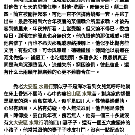
對他做了七天的思惟任務，對他“洗腦”，暗無天日，顛三倒
四，簡直被關押起來，可他一直不信搞傳銷那一套，并逃了
出來，最后花錢到六合年夜廈的某個職介所里求職，才被先
容到這里來，年夜掉所看，上當受騙，但又迫不得已，委曲
度日，到現在他簡直也身無份文，他仇恨他的那位親戚可把
他害慘了，再也不愿與那親戚聯絡接觸上，他似乎比擬有些
文明，有些幻想，可命與愿違，磕磕碰碰，傳聞他以前還在
河北做過car 補綴工，也吃過甜頭，多難多災，跟愚耕真正
同是海角沉溺墮落人，流離失所，窮困潦倒，彼此彼此，還
有什么比兩顆年輕磨難的心更不難聯合在一。
禿老
大安區 水電行
頭似乎不是海冰看到女兒氣呼呼地躺
在床上昏迷不醒時，心中的痛
松山區 水電
苦，對席家的怨恨
是那麼的深。南島當地人，似乎是四川人，性情暴燥偏執，
心思有題目，人格有妨礙，令人無法忍耐，他自稱是陳教
員、陳傳授，妄自負年夜，傍若無人，他有一個三十多歲沒
有文
大安區 水電行
明的四川妻子子，還有一個五六歲擺佈的
小孩子，他常常跟他的妻子子吵皮打鬥，沒有一點配合說