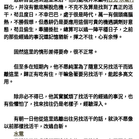
惡化，并沒有徹底解脫危機，不克不及算是找到了真正的活
干，茍且度日，不幸巴巴，處于很是時代，萬一有個頭痛腦
熱，不勝假想，但愚耕仍是要應用這個可貴的機遇調劑好意
態，苟且偷生，牽腸掛肚，總算可以過一陣平穩日子，之前
的那些經過的事況還記憶猶新，揮之不往，心有余悸。
固然這里的情形差得要命，很不正常。
但至多在短期內，他不愿純潔為了隨意又另找活干而逃
離這里，歸正有吃有住，干嘛急著要另找活干，能起多高文
用。
除非必不得已，他其實膩煩了找活干的經過的事況，也
有些懼怕了，找來找往仍是老樣子，經驗深入。
有朝一日他從這里逃離出往另找活干的話，就決不愿像
以前那樣找活干，改過自新。
水電