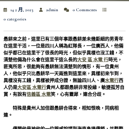
14 2 月, 2023
admin
0 Comments
0 categories
愚耕來之前，這里已有三個年事跟愚耕差未幾鉅細的男青年
在這里干活，一位是四川人稱為紅隊長，一位廣西人，他倆
似乎都已在這里干了很長的時光，但似乎異樣也沒工錢，不
清楚他倆為什么會在這里干這么長的
大安 區 水電 行
時光，
匪夷所思，很能夠有愚耕無法清楚到的情形，有一位貴州
人，他似乎只比愚耕早一天兩進到這里來，異樣初來乍到，
異樣沒有工錢，異樣被押成分證，無論四川人、廣
水電行
西
人仍是
大安區 水電行
貴州人都跟愚耕非常投緣，敏捷孤芳自
賞，有說有
信義區 水電
笑，心有靈犀，連合分歧。
特殊是貴州人加倍跟愚耕合得來，相知恨晚，同病相
連。
傳聞他是被他的一位親戚說謊到海南島搞傳銷，并整整