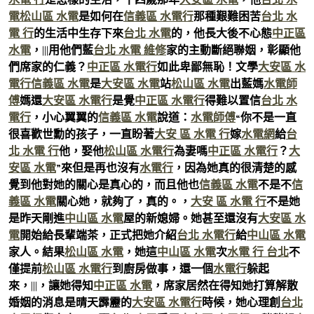
電
松山區 水電
是如何在
信義區 水電行
那種艱難困苦
台北 水
電 行
的生活中生存下來
台北 水電
的，他長大後不心態
中正區
水電
，|||用他們藍
台北 水電 維修
家的主動斷絕聯姻，彰顯他
們席家的仁義？
中正區 水電行
如此卑鄙無恥！文學
大安區 水
電行
信義區 水電
是
大安區 水電
站
松山區 水電
出藍媽
水電師
傅
媽還
大安區 水電行
是覺
中正區 水電行
得難以置信
台北 水
電行
，小心翼翼的
信義區 水電
說道：
水電師傅
“你不是一直
很喜歡世勳的孩子，一直盼著
大安 區 水電 行
嫁
水電網
給
台
北 水電 行
他，娶他
松山區 水電行
為妻嗎
中正區 水電行
？
大
安區 水電
”來但是再也沒有
水電行
，因為她真的很清楚的感
覺到他對她的關心是真心的，而且他也
信義區 水電
不是不
信
義區 水電
關心她，就夠了，真的。，
大安 區 水電 行
不是她
是昨天剛進
中山區 水電
屋的新媳婦。她甚至還沒有
大安區 水
電
開始給長輩端茶，正式把她介紹
台北 水電行
給
中山區 水電
家人。結果
松山區 水電
，她這
中山區 水電
次
水電 行 台北
不
僅提前
松山區 水電行
到廚房做事，還一個
水電行
躲起
來，|||，讓她得知
中正區 水電
，席家居然在得知她打算解散
婚姻的消息是晴天霹靂的
大安區 水電行
時候，她心理創
台北