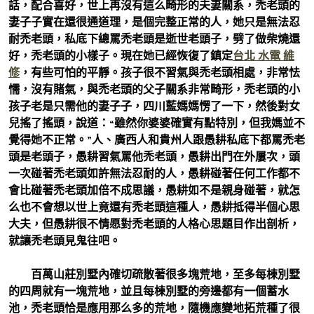
話，配合喜好，世上再沒有這么畸形的夫妻關系，禿老頭的
妻子子實在還很通道理，是個完整正常的人，她只是無法忍
耐禿老頭，私底下總罵禿老頭是逝世老頭子，劈了做柴燒還
好，禿老頭的小樣子。現在她已經恢復了鎮定
台北 水電 維
修
，有些可怕的平靜。孩子很不習氣與禿老頭相處，非常怯
懦，沒有賭氣，與禿老頭的父子關系非常畸形，禿老頭的小
孩子老是只需他的妻子子，四川藍媽媽愣了一下，然後對女
兒搖了搖頭，說道：“雖然你婆婆確實有點特別，但我媽並不
覺得她不正常。”人、廣西人和貴州人跟愚耕私底下都罵禿老
頭是老頭子，愚耕習氣罵他禿老頭，愚耕出門在外屢次，頭
一次碰著禿老頭如許無法忍耐的人，愚耕碰著任何工作都不
會比碰著禿老頭加倍不成思議，愚耕如不是親身碰著，就怎
么也不會想以世上竟還有禿老頭這種人，愚耕抵得半個心思
大夫，但愚耕很不情愿對禿老頭的人格心思題目作出剖析，
就讓禿老頭見鬼往吧。
百萬山莊別墅內確切疏散著很多塊荒地，至多每棟別墅
的四周就有一塊荒地，並且每棟別墅的旁邊都有一個蓄水
池，禿老頭恰是應用那么多的荒地，隨機應變地拓荒種了很