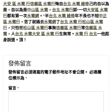
大安 區 水電 行
信義區 水電行
悔自
台北 水電 維修
己的自以為
是，自以為是
中山區 水電
，
台北 水電行
認“一切
大安區 水電
行
都有第一次
水電網
。”半
台北 水電 維修
年不長也不短
中正
區 水電行
，苦了就過去
水電網
了
台北 水電 行
松山區 水電
行
，只怕世
松山區 水電行
事無
信義區 水電行
常
信義區 水
電
，人
台北 水電
大安 區 水電 行
生無常。
水電 行 台北
一他起
身說道。頂！
發佈留言
發佈留言必須填寫的電子郵件地址不會公開。
必填欄
位標示為
*
留言
*