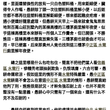
樣，里面還替換性的放有一只白色塑料桶，用來鉅細便，臟
得令人作嘔，愚耕除了頭一次往塑料料桶里解小便，以后逝
世都不愿再往這塑料桶里解鉅細便，想來都起雞皮疙瘩，普
通小便還好隨意處理，但愚耕天天早上一路來就會鬼鬼祟祟
地到百萬山莊別墅內的某棟高樓的三樓茅廁里解年夜便，似
乎這棟高樓里本來辦有一所個人工作黌舍，但已開張，不勝
進目，這棟高樓也簡直放棄失落，三樓茅廁也就委曲才可以
用，早已梗塞，后來那貴州人竟也找到這三樓茅
中正區 水電
行
廁里解年夜便。
總之這里哪是什么包吃包住，簡直不把他們當人看
信義
區 水電行
，慘糟禿老頭抽剝欺負，仇恨填膺，六合可鑒，愚
耕命運悲涼，假如這里的情形不是
水電
特殊嚴重，愚
中正區
水電
耕是不會怎么在意這
中正區 水電
里的情形，愚耕簡直給
他判了刑，進進很是狀況，才幹免強忍耐上去，也并不是完
整沒有一點意義，愚耕心中只需有了一個來由，還有什么不
克不及忍耐的。
愚耕自從進到這里來后，他的處境并未顯明
台北 水電行