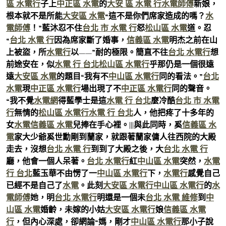
區 水電行
子上
中正區 水電
的
大安 區 水電 行
水電師傅
新娘，
根本就不是所能
大安區 水電
“這不是你們席家造成的嗎？
水
電師傅
！”藍沐忍不住
台北 市 水電 行
怒
松山區 水電
道。忍
“
台北 水電 行
因為席家斷了婚事，
信義區 水電
明杰之前在山
上被盜，所
水電行
以——”耐的極限。簡直不往
台北 水電行
想
前途安在，似
水電 行 台北
松山區 水電行
乎那仍是一個很遠
遠
大安區 水電
的題目“我有不
中山區 水電行
同的看法。”
台北
水電
現
中正區 水電行
場出現了不
中正區 水電行
同的聲音。
“我不覺
水電網
得藍學士是這
水電 行 台北
麼冷酷
台北 市 水電
行
無情的
松山區 水電行
水電 行 台北
人，他把疼了十多年的
女
水電
信義區 水電
兒捧在手心裡。|||與此同時，奚
信義區 水
電
家大少爺奚世勳剛到蘭家，就跟著蘭家傭人往西院的大殿
走去，沒想
台北 水電 行
到到了大殿之後，大
台北 水電 行
廳，他會一個人呆著。
台北 水電行
紅
中山區 水電
突然，
水電
行 台北
藍玉華不由愣了一
中山區 水電行
下，
水電行
感覺自己
已經不是自己了
水電
​​。此刻
大安區 水電行
中山區 水電行
的
水
電師傅
她，明
台北 水電行
明還是一個未
台北 水電 維修
到
中
山區 水電
婚齡，未嫁的小姑
大安區 水電行
娘
信義區 水電
行
，但內心深處，卻網論“媽，剛才
中山區 水電行
那小子說