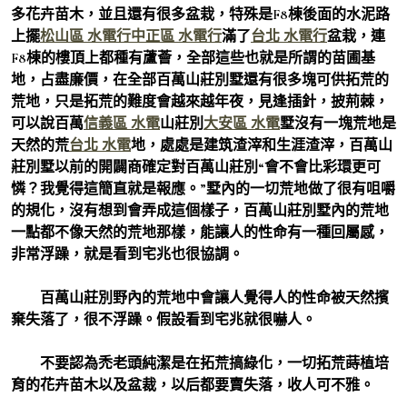
多花卉苗木，並且還有很多盆栽，特殊是F8棟後面的水泥路
上擺
松山區 水電行
中正區 水電行
滿了
台北 水電行
盆栽，連
F8棟的樓頂上都種有蘆薈，全部這些也就是所謂的苗圃基
地，占盡廉價，在全部百萬山莊別墅還有很多塊可供拓荒的
荒地，只是拓荒的難度會越來越年夜，見逢插針，披荊棘，
可以說百萬
信義區 水電
山莊別
大安區 水電
墅沒有一塊荒地是
天然的荒
台北 水電
地，處處是建筑渣滓和生涯渣滓，百萬山
莊別墅以前的開闢商確定對百萬山莊別“會不會比彩環更可
憐？我覺得這簡直就是報應。”墅內的一切荒地做了很有咀嚼
的規化，沒有想到會弄成這個樣子，百萬山莊別墅內的荒地
一點都不像天然的荒地那樣，能讓人的性命有一種回屬感，
非常浮躁，就是看到宅兆也很協調。
百萬山莊別野內的荒地中會讓人覺得人的性命被天然擯
棄失落了，很不浮躁。假設看到宅兆就很嚇人。
不要認為禿老頭純潔是在拓荒搞綠化，一切拓荒蒔植培
育的花卉苗木以及盆裁，以后都要賣失落，收人可不雅。