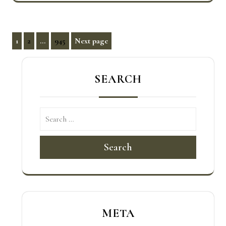
文
1
2
...
945
Next page
Page
Page
Page
章
分
SEARCH
頁
Search
META