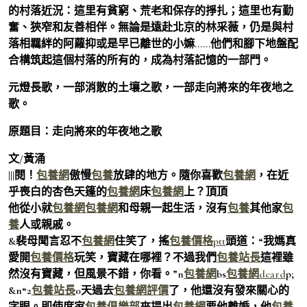
的村落近況：這里有貧窮、荒老和保存的掙扎；這里也有勤
奮、狹窄和友善相伴。無論是遠赴北京的林采薇，仍是與村
落相羈絆的阿蘿抑或是早已離世的小嫲……他們和腳下地盤配
合構筑起這個村落的所有的，成為村落記憶的一部門。
元燈長歌，一部消散的土壤之歌，一部走向將來的年夜地之
歌。
原題目：走向將來的年夜地之歌
文/黃涌
|||閱！
包養網
傲慢
包養
放肆的地方。隨你喜歡
包養網
，在近
乎喪白的杏色天篷的
包養網
床
包養網
上？頂頂
他從小就
包養網
包養網
和母親一起生活，沒有
包養
其他家
包
養
人或親戚。
&裴母聞言忍不
包養網
住笑了，搖
包養價格ptt
頭道：“我媽真
愛開
包養價格
玩笑，寶藏在哪裡？不過我們
包養站長
這裡雖
然沒有寶藏，但風景不錯，你看。”n
包養網
bs
包養網dcard
p;
&n“2
包養站長
0天過去
包養網評價
了，他還沒有發來關心的
字眼。即使席家
包養俱樂部
來提出
包養網
要他離婚，他
包養