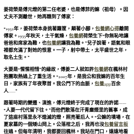
姜荷榮是傅元燈的第二任老婆，也是傅菲的嫲（祖母）。因
丈夫不測離世，她再醮到了傅家：
“1932年，姜荷榮本身挑著籮筐，顛著小腳，
包養網心得
離開
傅家。1935年秋天，土干氣燥，
包養網
荷榮生下“你無恥地讓
爸爸和席家為難，也
包養網
讓我為難。”兒子說著，語氣和眼
裡都充滿了對她的恨意。一子，射中帶土，太平盛世之年，
取名土生。”
大要是“惺惺相惜”的緣故，傅姜二人就如許
包養網
在楓林村
抱團取熱過上了重生活。“2007年，是我公和我嫲的百年生
日，家族有了年夜聚首。我公門下的血脈，
包養app
百余
人……”
跟著時期的變遷、演進，傅元燈終于完成了現在的許諾——
“人要一代代留下往。”而他們散落在汗青塵煙里的舊事，成
了這座村落里永不熄滅的燈，照亮著后人。“公嫲的墳場，在
夏家墓的一個矮山岡上。公落棺之后，我再也沒
包養留言板
往過。但每年清明，我都要回楓林。我站在門口，遠遠地看