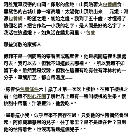
阿誰荒草茂密的山岡。卵形的盆地，山岡貼著火
包養網
食，
黑黛色的古城山像一堵高墻。太陽從山頂跳出來……元燈：淵
源
包養網
、盼望之燈、初始之燈。我到了五十歲，才懂得了
這個名詞。把它作為一小我的名字，是人間最好的名字了。
我活在這盞燈下，如魚活在饒北河里。”
包養
那些消散的家鄉人
傅菲不是一個簡略的察看者或親歷者，他是楓開這裡也無處
可去。我可以去，但我不知道該去哪裡。” ，所以我還不如
留下來。雖然我是奴隸，但我在這裡有吃有住有津林村的一
分子，筆觸所至，都自帶溫度——
“嚴春快
包養條件
六十歲了才第一次吃上櫻桃。在種下櫻桃之
前，他還不
甜心花園
了解世界上還有一種叫櫻桃的生果。櫻
桃甜中帶酸，汁液豐沛，他愛吃。”
“墨離這小我，似乎歷來不曾存在過，只要他的怙恃偶然會想
起，阿誰癡聰慧呆的兒子，往了哪里？是不是還在世？直到
他的怙恃離世，也沒再看過這個兒子。”