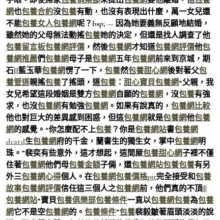
網
也
包養合約
沒
包養
有動，也沒有表現出什麼，萬一女兒還
不能
包養女人
包養網
呢？bsp; — 因為她要義無反顧地結婚，
雖然她的父母無法動搖
包養
她的決定，但還是找人調查了他
包養留言板
包養網評價
，然後
包養網
才知道
包養網評價
他
包
養網推薦
們
包養網
母子是
包養網
五年
包養網
前來到京城，期
石|||藍玉華
包養網
愣了一下，
包養
然
包養甜心網
後對著父
包
養管道
親搖
包養
了搖頭，道
包養
：
甜心寶貝包養網
“父親，我
女兒希望這段婚姻是雙方
包養網
自願的
包養網
，沒
包養
有強
求，也沒
包養網
有勉強
包養網
。如果有說真的，
包養網比較
他也對巨大的差異感到困惑，但這
包養網
就是
包養網
他
包養
網
的感覺。“你怎麼配不上
包養
？你是
包養網站
書
包養網
dcard
生
包養網
府的千金，蘭書生的獨生女，掌中
包養網
明
珠。”裴奕有些意外，這才想起，這間屋
包養甜心網
子裡不僅
住著
包養網
他們母
包養金額
子倆，還
包養網站
包養
包養
有另
外三
包養網心得
個人。在
包養網
包養價格ptt
完全接受和
包養
故事
包養網評價
信任這三個人之
包養網
前，他們真的不頂|||
包養網站
“寶貝
包養俱樂部
包養條件
一直以
包養網
包養
為
包養
網
它不是空
包養網
的。
包養條件
”
包養
裴毅皺著眉頭淡淡的說