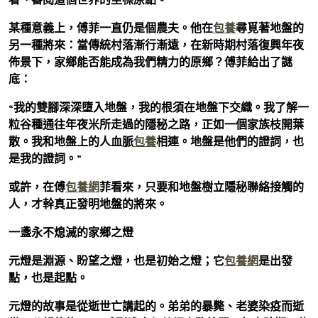
某種意義上，傅菲一直仍是個農夫。他在
包養
尋覓著地盤的
另一種將來：當傳統村落漸行漸遠，在新時期村落復興年夜
佈景下，家鄉能否能成為我們精力的原鄉？傅菲給出了謎
底：
“我的雙腳深深墮入地盤，我的根須在地盤下交織。我了解一
粒谷種通往年夜米所走過的隱秘之路，正如一個家族枝開葉
散。我和地盤上的人血脈
包養
相連。地盤是他們的證詞，也
是我的證詞。”
或許，在傅
包養網
菲看來，只要和地盤樹立隱秘聯絡接觸的
人，才幹真正發明地盤的將來。
一盞永不熄滅的家鄉之燈
元燈是淵源、盼望之燈，也是初始之燈；它
包養網
是出發
點，也是起點。
元燈的故事是從逝世亡講起的。弟弟的暴斃、老婆染疫而逝