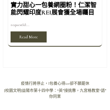
實力甜心一包養網圈粉！仁潔智
能閃耀印度REI展會獲全場矚目
requestId:...
Read More
文
疫情行將停止，l包養心得ier卻不願罷休
章
[校園文明]益陽市第十四中學：“英”接挑釁，九宮格教室“語”
導
你同業
覽