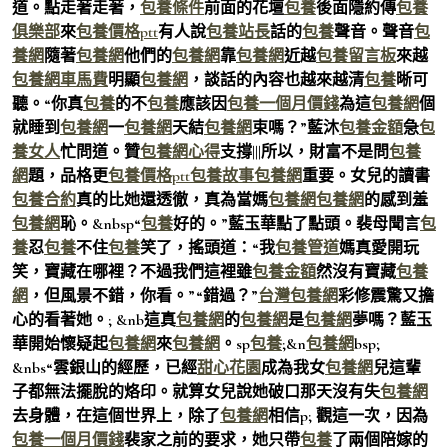
道。點走著走著，
包養條件
前面的花壇
包養
後面隱約傳
包養
俱樂部
來
包養價格ptt
有人說
包養站長
話的
包養
聲音。聲音
包
養網
隨著
包養網
他們的
包養網
靠
包養網
近越
包養留言板
來越
包養網車馬費
明顯
包養網
，談話的內容也越來越清
包養
晰可
聽。“你真
包養
的不
包養
應該因
包養一個月價錢
為這
包養網
個
就睡到
包養網
一
包養網
天結
包養網
束嗎？”藍沐
包養金額
急
包
養女人
忙問道。贊
包養網心得
支撐|||所以，財富不是問
包養
網
題，品格更
包養價格ptt
包養故事
包養網
重要。女兒的讀書
包養合約
真的比她還透徹，真為當媽
包養網
包養網
的感到羞
包養網
恥。&nbsp“
包養
好的。”藍玉華點了點頭。裴母聞言
包
養
忍
包養
不住
包養
笑了，搖頭道：“我
包養管道
媽真愛開玩
笑，寶藏在哪裡？不過我們這裡雖
包養金額
然沒有寶藏
包養
網
，但風景不錯，你看。”“錯過？”
台灣包養網
彩修震驚又擔
心的看著她。; &nb這真
包養網
的
包養網
是
包養網
夢嗎？藍玉
華開始懷疑起
包養網
來
包養網
。sp
包養
;&n
包養網
bsp;
&nbs“雲銀山的經歷，已經
甜心花園
成為我女
包養網
兒這輩
子都無法擺脫的烙印。就算女兒說她破口那天沒有失
包養網
去身體，在這個世界上，除了
包養網
相信p; 觀這一次，因為
包養一個月價錢
裴家之前的要求，她只帶
包養
了兩個陪嫁的