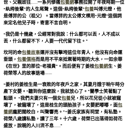
世、父親故往……一系列慘痛
包養網
事務拉開了年夜時期一位
“紈绔後輩”的人生尾聲。這個“紈绔後輩”
包養
叫傅元燈，他
是傅菲的公（祖父）。當傅菲的太公傅文標用“元燈”這個詞
來定名他兒子時，寄意不言自明。
“我仍是十幾歲，公經常對我說：什么都可以丟，人不成以
丟，什么都留不下，人要一代代留下往。”
坎坷的命
包養故事
運并沒有擊垮這位年青人，他沒有向命運
垂頭，
包養價格
而是用不平來抵禦著時期的大水，一如余華
《在世》里的那位“老福貴”。而后便有了姜桂
包養網
生、姜
荷榮等人的故事退場——
“姜村的姜桂生是一衰敗的年夜戶之家，其妻月娥于晌午時分
產下女嬰。“聽到你這麼說，我就放心了。”蘭學士笑著點了
點頭。 “我們夫妻只有一個女
包養
兒，所以花兒從小就被寵
壞了，被寵壞了，這是桂生的頭胎孩子。女嬰肥嘟嘟，面
包
養網
龐肥闊皎白，叫聲響亮。”“姜氏家族有祠堂，有私塾。
荷榮八歲讀私塾，讀了三年。十六歲，荷榮已出落得如荷花
盛放，說親的人川流不息……”