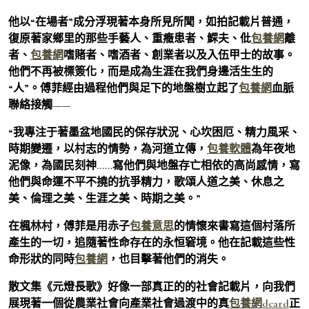
他以“在場者”成分浮現著本身所見所聞，如拍記載片普通，
復原著家鄉里的那些手藝人、重癥患者、鰥夫、仳
包養網
離
者、
包養網
嗜賭者、嗜酒者、創業者以及入伍甲士的故事。
他們不再被標簽化，而是成為生涯在我們身邊活生生的
“人”。傅菲經由過程他們與足下的地盤樹立起了
包養網
血脈
聯絡接觸——
“我專注于著墨盆地國民的保存狀況、心坎困厄、精力風采、
時期變遷，以村志的情勢，為河道立傳，
包養軟體
為年夜地
泥像，為國民刻神……寫他們與地盤存亡相依的高尚感情，寫
他們與命運不平不撓的抗爭精力，歌頌人道之美、休息之
美、倫理之美、生涯之美、時期之美。”
在楓林村，傅菲是用赤子
包養意思
的情懷來書寫這個村落所
產生的一切，追隨著性命存在的永恒窘境。他在記載這些性
命形狀的同時
包養網
，也目擊著他們的消失。
散文集《元燈長歌》好像一部真正的的社會記載片，向我們
展現著一個從農業社會向產業社會過渡中的真
包養網dcard
正