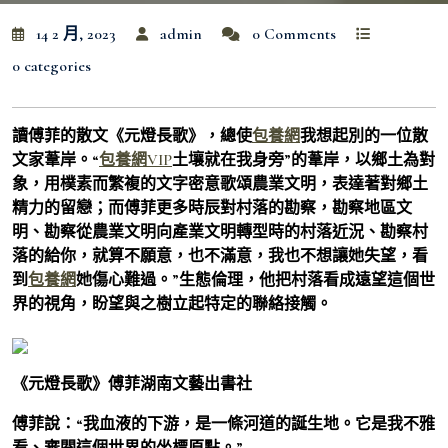
14 2 月, 2023
admin
0 Comments
0 categories
讀傅菲的散文《元燈長歌》，總使
包養網
我想起別的一位散
文家葦岸。“
包養網VIP
土壤就在我身旁”的葦岸，以鄉土為對
象，用樸素而繁複的文字密意歌頌農業文明，表達著對鄉土
精力的留戀；而傅菲更多時辰對村落的勘察，勘察地區文
明、勘察從農業文明向產業文明轉型時的村落近況、勘察村
落的給你，就算不願意，也不滿意，我也不想讓她失望，看
到
包養網
她傷心難過。”生態倫理，他把村落看成遠望這個世
界的視角，盼望與之樹立起特定的聯絡接觸。
《元燈長歌》傅菲湖南文藝出書社
傅菲說：“我血液的下游，是一條河道的誕生地。它是我不雅
看、審閱這個世界的坐標原點。”