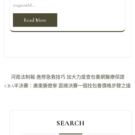
requestId:...
Read More
文
河南法制報-進修急救技巧 加大力度查包養網醫療保證
章
CBA半決賽：廣東勝遼寧 距總決賽一個找包養價格步驟之遠
導
覽
SEARCH