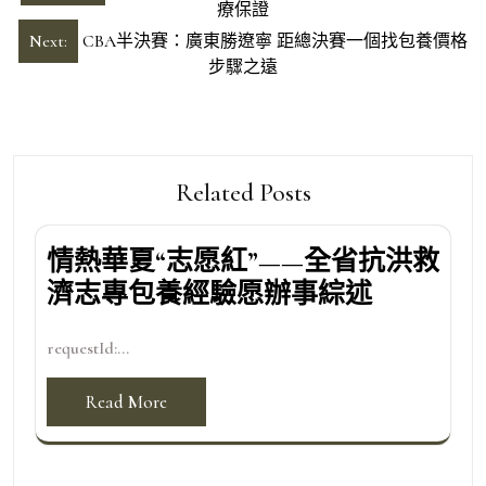
章
療保證
導
Next:
CBA半決賽：廣東勝遼寧 距總決賽一個找包養價格
步驟之遠
覽
Related Posts
情熱華夏“志愿紅”——全省抗洪救
濟志專包養經驗愿辦事綜述
requestId:...
Read More