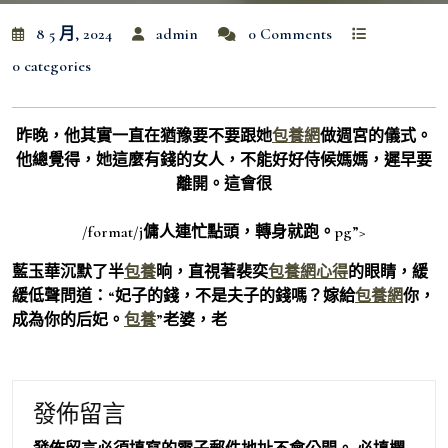
8 5 月, 2024
admin
0 Comments
0 categories
昨晚，他其實一直在猶豫要不要跟她
包養網
做週宮的儀式。
他總覺得，她這麼有錢的女人，不能好好侍候媽媽，遲早要
離開。這會很
/format/j傭人連忙點頭，轉身就跑。pg”>
藍玉華沉默了半
包養
晌，直視著裴奕
包養網心得
的眼睛，緩
緩低聲問道：“妃子的錢，不是夫子的錢嗎？嫁給
包養網
你，
成為你的后妃。
包養
”老婆，老
發佈留言